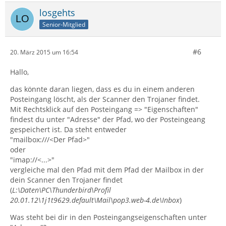
losgehts
Senior-Mitglied
#6
20. März 2015 um 16:54
Hallo,
das könnte daran liegen, dass es du in einem anderen
Posteingang löscht, als der Scanner den Trojaner findet.
Mit Rechtsklick auf den Posteingang => "Eigenschaften"
findest du unter "Adresse" der Pfad, wo der Posteingeang
gespeichert ist. Da steht entweder
"mailbox:///<Der Pfad>"
oder
"imap://<...>"
vergleiche mal den Pfad mit dem Pfad der Mailbox in der
dein Scanner den Trojaner findet
(
L:\Daten\PC\Thunderbird\Profil
20.01.12\1j1t9629.default\Mail\pop3.web-4.de\Inbox
)
Was steht bei dir in den Posteingangseigenschaften unter