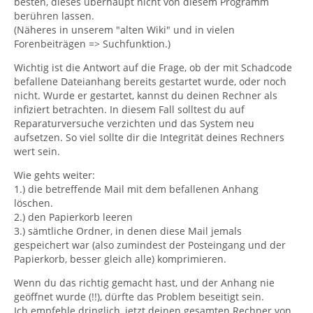
besten, dieses überhaupt nicht von diesem Programm
berühren lassen.
(Näheres in unserem "alten Wiki" und in vielen
Forenbeiträgen => Suchfunktion.)
Wichtig ist die Antwort auf die Frage, ob der mit Schadcode
befallene Dateianhang bereits gestartet wurde, oder noch
nicht. Wurde er gestartet, kannst du deinen Rechner als
infiziert betrachten. In diesem Fall solltest du auf
Reparaturversuche verzichten und das System neu
aufsetzen. So viel sollte dir die Integrität deines Rechners
wert sein.
Wie gehts weiter:
1.) die betreffende Mail mit dem befallenen Anhang
löschen.
2.) den Papierkorb leeren
3.) sämtliche Ordner, in denen diese Mail jemals
gespeichert war (also zumindest der Posteingang und der
Papierkorb, besser gleich alle) komprimieren.
Wenn du das richtig gemacht hast, und der Anhang nie
geöffnet wurde (!!), dürfte das Problem beseitigt sein.
Ich empfehle dringlich, jetzt deinen gesamten Rechner von