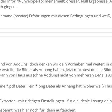
 der Infor "X-Envelope-To: meinemail@dresse". Null Ergebnisse. Au
ch gingen.
h jemand (postive) Erfahrungen mit diesen Bedingungen und weiß, 
eund von AddOns, doch denken wir dein Vorhaben mal weiter: in d
erstellt, die Bilder als Anhang haben. Jetzt möchtest du alle Bild
kann von Haus aus (ohne AddOns) nicht von mehreren E-Mails A
ine *.pdf Datei + ein *.png Datei als Anhang hat, woher weiß Thu
Extractor - mit richtigen Einstellungen - für die ideale Lösung de
gespannt, was hier noch für Ideen auftauchen.