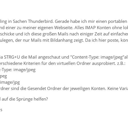
ling in Sachen Thunderbird. Gerade habe ich mir einen portablen 
d einer zu meiner eigenen Webseite. Alles IMAP Konten ohne lokal
schicke und ich diese großen Mails nach einiger Zeit auf einfac
ulegen, der nur Mails mit Bildanhang zeigt. Da ich hier poste, könn
via STRG+U die Mail angeschaut und "Content-Type: image/jpeg"a
rschiedene Kriterien für den virtuellen Ordner ausprobiert. z.B.:
t-Type: image/jpeg
jpeg
 image/jpg
er sind die Gesendet Ordner der jeweiligen Konten. Keine Varian
 auf die Sprünge helfen?
us