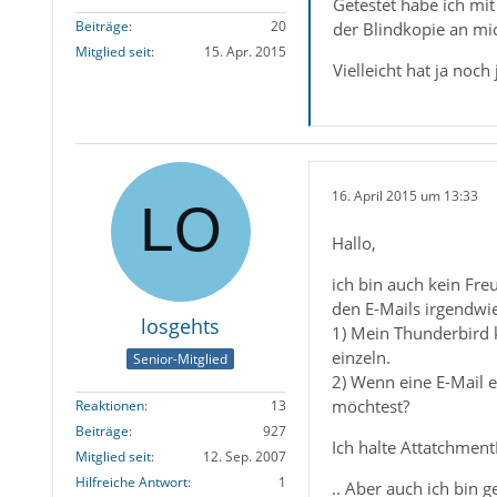
Getestet habe ich mit
Beiträge
20
der Blindkopie an mi
Mitglied seit
15. Apr. 2015
Vielleicht hat ja noc
16. April 2015 um 13:33
Hallo,
ich bin auch kein Fr
den E-Mails irgendwie 
losgehts
1) Mein Thunderbird 
einzeln.
Senior-Mitglied
2) Wenn eine E-Mail e
möchtest?
Reaktionen
13
Beiträge
927
Ich halte Attatchment
Mitglied seit
12. Sep. 2007
Hilfreiche Antwort
1
.. Aber auch ich bin 