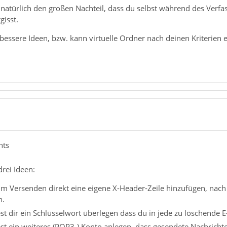
 natürlich den großen Nachteil, dass du selbst während des Verfa
gisst.
 bessere Ideen, bzw. kann virtuelle Ordner nach deinen Kriterien e
hts
drei Ideen:
m Versenden direkt eine eigene X-Header-Zeile hinzufügen, nach de
n.
t dir ein Schlüsselwort überlegen dass du in jede zu löschende E-
t ein weiteres (POP3-) Konto anlegen, dass gesendete Nachrichte