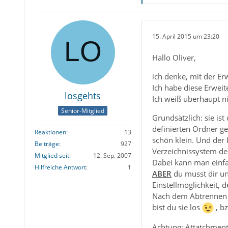
15. April 2015 um 23:20
Hallo Oliver,
ich denke, mit der E
Ich habe diese Erweit
losgehts
Ich weiß überhaupt n
Senior-Mitglied
Grundsätzlich: sie i
definierten Ordner ge
Reaktionen
13
schön klein. Und der
Beiträge
927
Verzeichnissystem de
Mitglied seit
12. Sep. 2007
Dabei kann man einfa
Hilfreiche Antwort
1
ABER
du musst dir un
Einstellmöglichkeit, 
Nach dem Abtrennen w
bist du sie los
, bz
Achtung: Attatchment