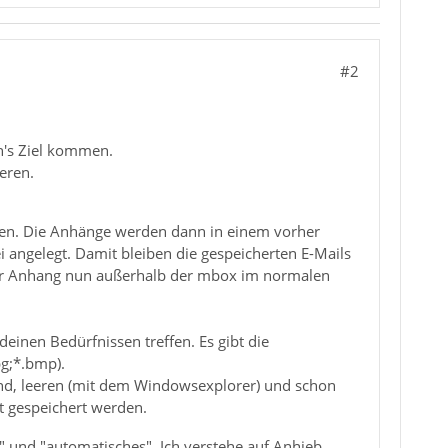
#2
n's Ziel kommen.
eren.
nnen. Die Anhänge werden dann in einem vorher
ei angelegt. Damit bleiben die gespeicherten E-Mails
 der Anhang nun außerhalb der mbox im normalen
inen Bedürfnissen treffen. Es gibt die
pg;*.bmp).
ind, leeren (mit dem Windowsexplorer) und schon
st gespeichert werden.
 und "automatisches". Ich verstehe auf Anhieb