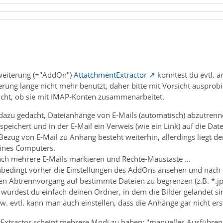
rweiterung (="AddOn")
AttatchmentExtractor
könntest du evtl. a
erung lange nicht mehr benutzt, daher bitte mit Vorsicht ausprobi
icht, ob sie mit IMAP-Konten zusammenarbeitet.
st dazu gedacht, Dateianhänge von E-Mails (automatisch) abzutre
speichert und in der E-Mail ein Verweis (wie ein Link) auf die Dat
 Bezug von E-Mail zu Anhang besteht weiterhin, allerdings liegt
ines Computers.
ch mehrere E-Mails markieren und Rechte-Maustaste ...
bedingt vorher die Einstellungen des AddOns ansehen und nach de
den Abtrennvorgang auf bestimmte Dateien zu begrenzen (z.B. *.j
ürdest du einfach deinen Ordner, in dem die Bilder gelandet s
w. evtl. kann man auch einstellen, dass die Anhänge gar nicht er
Extractor scheint mehrere Modi zu haben: "manuelles Ausführen"