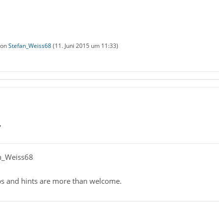
 von
Stefan_Weiss68
(
11. Juni 2015 um 11:33
)
,
an_Weiss68
s and hints are more than welcome.