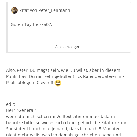
Zitat von Peter_Lehmann
Guten Tag heissa07,
Alles anzeigen
von Susanne wurde ja bereits einiges gesagt ... .
Deshalb beziehe ich mich jetzt nur auf den dritten Teil
deiner Frage, wie du "importierte *.ics wieder los
Also, Peter, Du magst sein, wie Du willst, aber in diesem
werden" kannst.
Punkt hast Du mir sehr geholfen! .ics Kalenderdateien ins
Ich stelle aus deiner Frage fest, dass du den Inhalt des
Profil ablegen! Clever!!!
externen Kalenders dummerweise
importiert
hast. Das
bedeutet, dass du diese Datensätze jetzt in einem
Besser wäre gewesen:
vorhandenen Kalender (vermutlich in der Datenbank
"persönlich") mit drin hast. Hier bleibt dir dann nur,
edit:
Die .ics-Dateien herunterzuladen und in einem
diese Datensätze zu suchen und manuell zu löschen.
Herr "General",
beliebigen lokalen Verzeichnis auf deinem Rechner
wenn du mich schon im Volltext zitieren musst, dann
zu speichern (bei mir - als ich das noch nicht auf
benutze bitte, so wie es sich dabei gehört, die Zitatfunktion!
einem kleinen Server gemacht hatte - in einem dafür
Sonst denkt noch mal jemand, dass ich nach 5 Monaten
angelegten Ordner "Kalender" direkt im Ordner
nicht mehr weiß, was ich damals geschrieben habe und
"\Profiles")