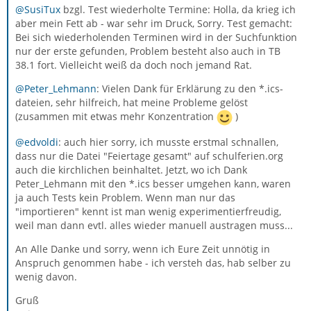
@SusiTux
bzgl. Test wiederholte Termine: Holla, da krieg ich
aber mein Fett ab - war sehr im Druck, Sorry. Test gemacht:
Bei sich wiederholenden Terminen wird in der Suchfunktion
nur der erste gefunden, Problem besteht also auch in TB
38.1 fort. Vielleicht weiß da doch noch jemand Rat.
@Peter_Lehmann
: Vielen Dank für Erklärung zu den *.ics-
dateien, sehr hilfreich, hat meine Probleme gelöst
(zusammen mit etwas mehr Konzentration
)
@edvoldi
: auch hier sorry, ich musste erstmal schnallen,
dass nur die Datei "Feiertage gesamt" auf schulferien.org
auch die kirchlichen beinhaltet. Jetzt, wo ich Dank
Peter_Lehmann mit den *.ics besser umgehen kann, waren
ja auch Tests kein Problem. Wenn man nur das
"importieren" kennt ist man wenig experimentierfreudig,
weil man dann evtl. alles wieder manuell austragen muss...
An Alle Danke und sorry, wenn ich Eure Zeit unnötig in
Anspruch genommen habe - ich versteh das, hab selber zu
wenig davon.
Gruß