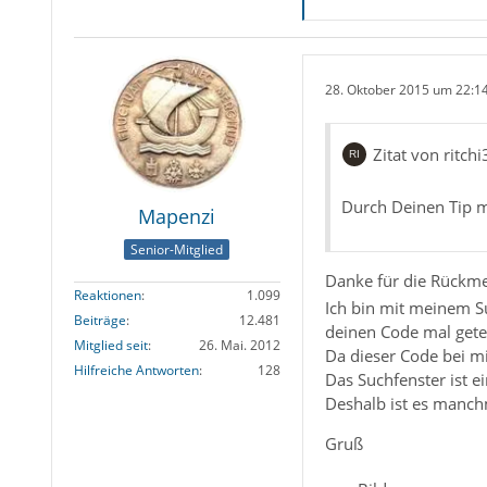
28. Oktober 2015 um 22:1
Zitat von ritch
Durch Deinen Tip m
Mapenzi
Senior-Mitglied
Danke für die Rückme
Reaktionen
1.099
Ich bin mit meinem Su
Beiträge
12.481
deinen Code mal gete
Mitglied seit
26. Mai. 2012
Da dieser Code bei mi
Hilfreiche Antworten
128
Das Suchfenster ist e
Deshalb ist es manch
Gruß