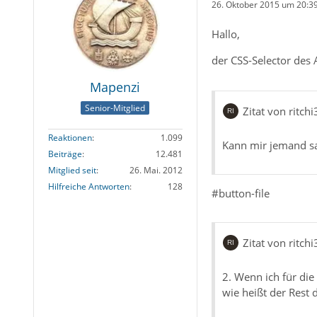
26. Oktober 2015 um 20:3
Hallo,
der CSS-Selector des
Mapenzi
Senior-Mitglied
Zitat von ritch
Reaktionen
1.099
Kann mir jemand sa
Beiträge
12.481
Mitglied seit
26. Mai. 2012
Hilfreiche Antworten
128
#button-file
Zitat von ritch
2. Wenn ich für die
wie heißt der Rest d