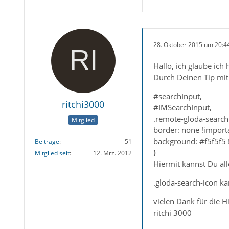
28. Oktober 2015 um 20:4
Hallo, ich glaube ich
Durch Deinen Tip mit
#searchInput,
ritchi3000
#IMSearchInput,
.remote-gloda-search
Mitglied
border: none !import
background: #f5f5f5 
Beiträge
51
}
Mitglied seit
12. Mrz. 2012
Hiermit kannst Du al
.gloda-search-icon k
vielen Dank für die H
ritchi 3000