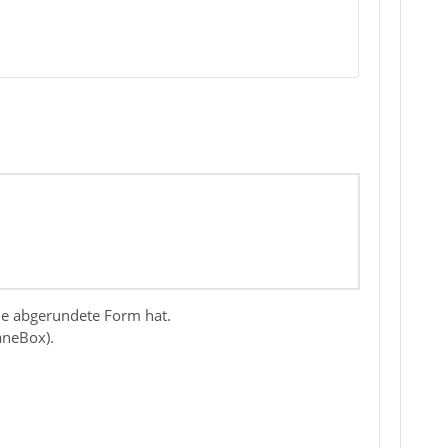
ine abgerundete Form hat.
aneBox).