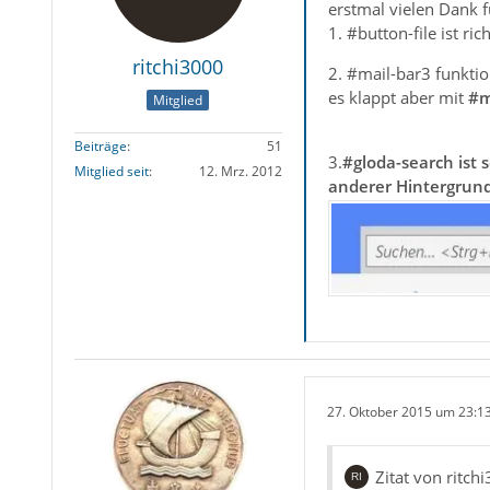
erstmal vielen Dank fü
1. #button-file ist ric
ritchi3000
2. #mail-bar3 funktio
es klappt aber mit
#m
Mitglied
Beiträge
51
3.
#gloda-search ist 
Mitglied seit
12. Mrz. 2012
anderer Hintergrundf
27. Oktober 2015 um 23:1
Zitat von ritch