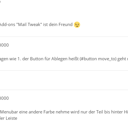
9
 Add-ons "Mail Tweak" ist dein Freund
i3000
gen wie 1. der Button für Ablegen heißt (#button move_to) geht n
i3000
 Menubar eine andere Farbe nehme wird nur der Teil bis hinter Hilf
er Leiste