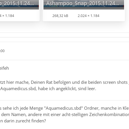
Ashampoo_Snap_2015.11.24_19h37m46s_002_.jpg
Ashampoo_Snap_2015.11.24_19h34m00s_001_.jpg
4 × 1.184
268,32 kB
2.024 × 1.184
:00
eifeh
etzt hier mache, Deinen Rat befolgen und die beiden screen shots
Aquamedicus.sbd, habe ich angeklickt, sind leer.
ts sehe ich jede Menge "Aquamedicus.sbd" Ordner, manche in Kle
r dem Namen, andere mit einer acht-stelligen Zeichenkombinati
n darin zurecht finden?