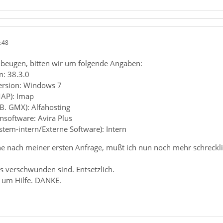
:48
beugen, bitten wir um folgende Angaben:
n: 38.3.0
ersion: Windows 7
MAP): Imap
.B. GMX): Alfahosting
ensoftware: Avira Plus
ystem-intern/Externe Software): Intern
he nach meiner ersten Anfrage, mußt ich nun noch mehr schreckli
 verschwunden sind. Entsetzlich.
te um Hilfe. DANKE.