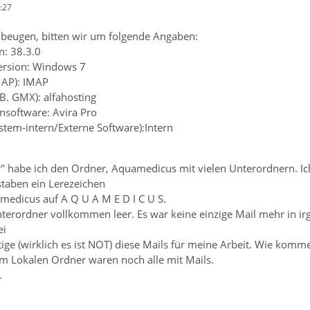
:27
beugen, bitten wir um folgende Angaben:
n: 38.3.0
ersion: Windows 7
MAP): IMAP
.B. GMX): alfahosting
ensoftware: Avira Pro
ystem-intern/Externe Software):Intern
r" habe ich den Ordner, Aquamedicus mit vielen Unterordnern. 
taben ein Lerezeichen
amedicus auf A Q U A M E D I C U S.
terordner vollkommen leer. Es war keine einzige Mail mehr in i
ei
ige (wirklich es ist NOT) diese Mails für meine Arbeit. Wie komme
m Lokalen Ordner waren noch alle mit Mails.
.