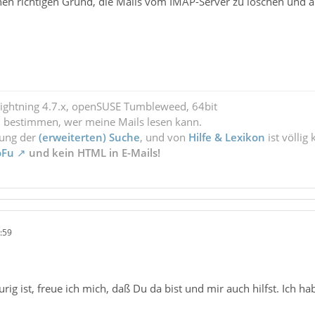
nen richtigen Grund, die Mails vom IMAP-Server zu löschen und a
Lightning 4.7.x, openSUSE Tumbleweed, 64bit
l bestimmen, wer meine Mails lesen kann.
zung der
(erweiterten) Suche
, und von
Hilfe & Lexikon
ist völlig
oFu
und kein HTML in E-Mails!
:59
rig ist, freue ich mich, daß Du da bist und mir auch hilfst. Ich 