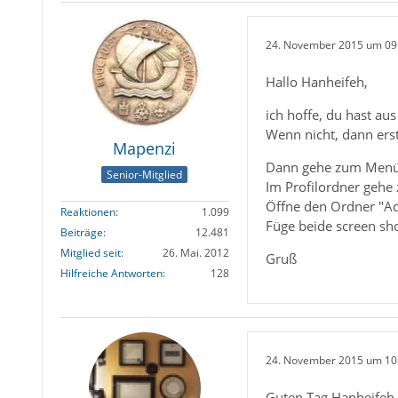
24. November 2015 um 09
Hallo Hanheifeh,
ich hoffe, du hast au
Wenn nicht, dann erste
Mapenzi
Dann gehe zum Menü "
Senior-Mitglied
Im Profilordner gehe 
Öffne den Ordner "Aq
Reaktionen
1.099
Füge beide screen sho
Beiträge
12.481
Mitglied seit
26. Mai. 2012
Gruß
Hilfreiche Antworten
128
24. November 2015 um 10
Guten Tag Hanheifeh,