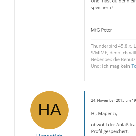
Und, hast du denn ei
speichern?
MfG Peter
Thunderbird 45.8.x, 
S/MIME, denn
ich
wil
Nebenbei: die Benut
Und:
Ich mag kein
T
24. November 2015 um 19
Hi, Mapenzi,
obwohl der Anlaß trau
Profil gespeichert.
Hanheifeh