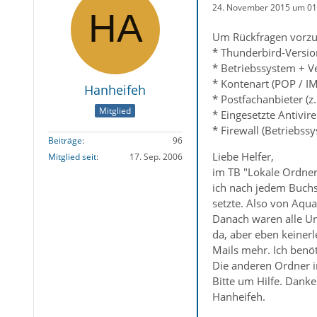
24. November 2015 um 01
Um Rückfragen vorzu
* Thunderbird-Versio
* Betriebssystem + V
* Kontenart (POP / I
Hanheifeh
* Postfachanbieter (z
Mitglied
* Eingesetzte Antivir
* Firewall (Betriebss
Beiträge
96
Liebe Helfer,
Mitglied seit
17. Sep. 2006
im TB "Lokale Ordne
ich nach jedem Buchs
setzte. Also von Aqu
Danach waren alle Un
da, aber eben keinerl
Mails mehr. Ich benöt
Die anderen Ordner i
Bitte um Hilfe. Danke
Hanheifeh.