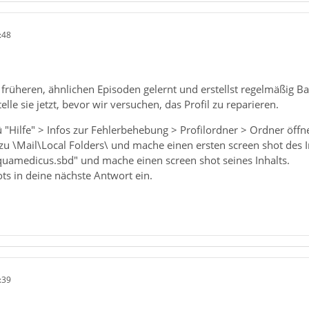
:48
s früheren, ähnlichen Episoden gelernt und erstellst regelmäßig B
lle sie jetzt, bevor wir versuchen, das Profil zu reparieren.
Hilfe" > Infos zur Fehlerbehebung > Profilordner > Ordner öffn
zu \Mail\Local Folders\ und mache einen ersten screen shot des I
uamedicus.sbd" und mache einen screen shot seines Inhalts.
ts in deine nächste Antwort ein.
:39