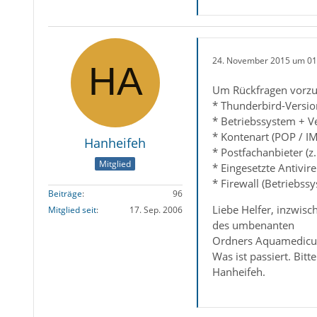
24. November 2015 um 01
Um Rückfragen vorzu
* Thunderbird-Versio
* Betriebssystem + V
* Kontenart (POP / I
Hanheifeh
* Postfachanbieter (z
Mitglied
* Eingesetzte Antivir
* Firewall (Betriebss
Beiträge
96
Liebe Helfer, inzwisc
Mitglied seit
17. Sep. 2006
des umbenanten
Ordners Aquamedicus
Was ist passiert. Bit
Hanheifeh.