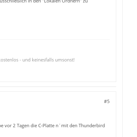
usschließlich in den "Lokalen Ordnern" zu
 kostenlos - und keinesfalls umsonst!
#5
habe vor 2 Tagen die C-Platte n´mit den Thunderbird