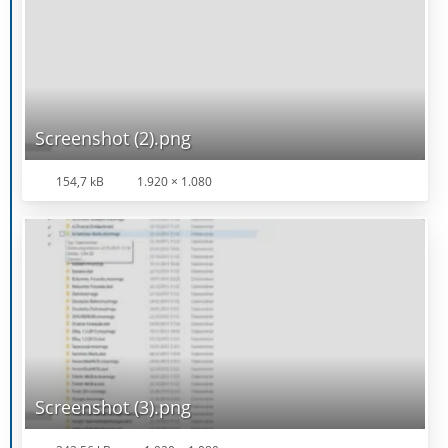
Screenshot (2).png
154,7 kB
1.920 × 1.080
Screenshot (3).png