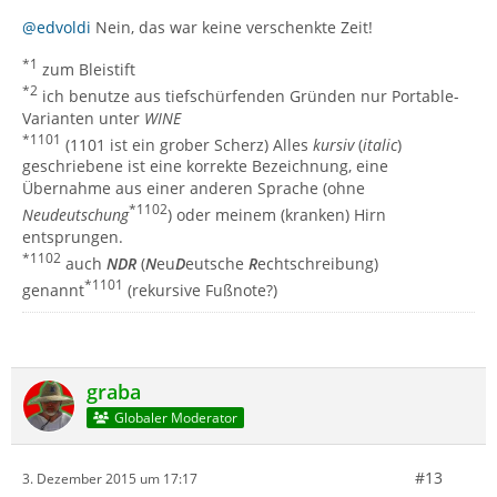
@edvoldi
Nein, das war keine verschenkte Zeit!
*1
zum Bleistift
*2
ich benutze aus tiefschürfenden Gründen nur Portable-
Varianten unter
WINE
*1101
(1101 ist ein grober Scherz) Alles
kursiv
(
italic
)
geschriebene ist eine korrekte Bezeichnung, eine
Übernahme aus einer anderen Sprache (ohne
*1102
Neudeutschung
) oder meinem (kranken) Hirn
entsprungen.
*1102
auch
NDR
(
N
eu
D
eutsche
R
echtschreibung)
*1101
genannt
(rekursive Fußnote?)
graba
Globaler Moderator
#13
3. Dezember 2015 um 17:17