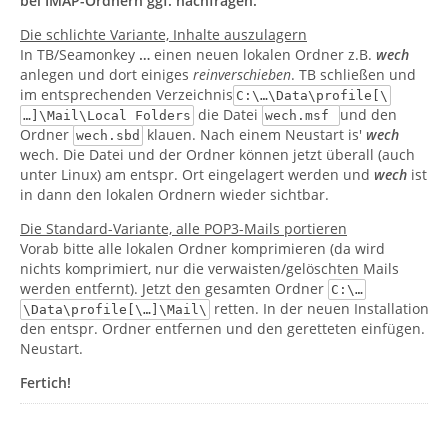
bei IMAP-Ordnern ggf. nachfragen.
Die schlichte Variante, Inhalte auszulagern
In TB/Seamonkey
…
einen neuen lokalen Ordner z.B.
wech
anlegen und dort einiges
reinverschieben
. TB schließen und
im entsprechenden Verzeichnis
C:\…\Data\profile[\
die Datei
und den
…]\Mail\Local Folders
wech.msf
Ordner
klauen. Nach einem Neustart is'
wech
wech.sbd
wech. Die Datei und der Ordner können jetzt überall (auch
unter Linux) am entspr. Ort eingelagert werden und
wech
ist
in dann den lokalen Ordnern wieder sichtbar.
Die Standard-Variante, alle POP3-Mails portieren
Vorab bitte alle lokalen Ordner komprimieren (da wird
nichts komprimiert, nur die verwaisten/gelöschten Mails
werden entfernt). Jetzt den gesamten Ordner
C:\…
retten. In der neuen Installation
\Data\profile[\…]\Mail\
den entspr. Ordner entfernen und den geretteten einfügen.
Neustart.
Fertich!