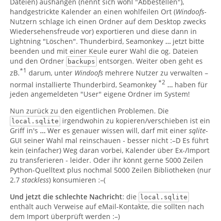
Dateien) aushängen (nennt sich wohl "Abbestellen"),
handgestrickte Kalender an einen wohlfeilen Ort (
Windoofs
-
Nutzern schlage ich einen Ordner auf dem Desktop zwecks
Wiedersehensfreude vor) exportieren und diese dann in
Lightning "Löschen". Thunderbird, Seamonkey
…
jetzt bitte
beenden und mit einer Keule eurer Wahl die og. Dateien
und den Ordner
entsorgen. Weiter oben geht es
backups
*1
zB.
darum, unter
Windoofs
mehrere Nutzer zu verwalten –
*2
normal installierte Thunderbird, Seamonkey
…
haben für
jeden angemeldeten "User" eigene Ordner im System!
Nun zurück zu den eigentlichen Problemen. Die
irgendwohin zu kopieren/verschieben ist ein
local.sqlite
Griff in's
…
Wer es genauer wissen will, darf mit einer
sqlite-
GUI seiner Wahl mal reinschauen - besser nicht :–D Es führt
kein (einfacher) Weg daran vorbei, Kalender über Ex-/Import
zu transferieren - leider. Oder ihr könnt gerne 5000 Zeilen
Python-Quelltext plus nochmal 5000 Zeilen Bibliotheken (nur
2.7
stackless
) konsumieren :–(
Und
jetzt die schlechte Nachricht
: die
local.sqlite
enthält auch Verweise auf eMail-Kontakte, die sollten nach
dem Import überprüft werden :–)