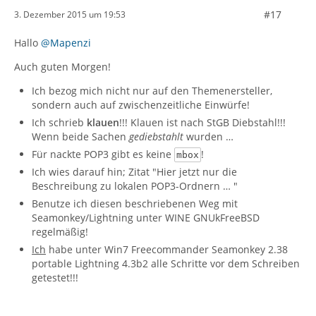
#17
3. Dezember 2015 um 19:53
Hallo
@Mapenzi
Auch guten Morgen!
Ich bezog mich nicht nur auf den Themenersteller,
sondern auch auf zwischenzeitliche Einwürfe!
Ich schrieb
klauen
!!! Klauen ist nach StGB Diebstahl!!!
Wenn beide Sachen
gediebstahlt
wurden …
Für nackte POP3 gibt es keine
!
mbox
Ich wies darauf hin; Zitat "Hier jetzt nur die
Beschreibung zu lokalen POP3-Ordnern … "
Benutze ich diesen beschriebenen Weg mit
Seamonkey/Lightning unter WINE GNUkFreeBSD
regelmäßig!
Ich
habe unter Win7 Freecommander Seamonkey 2.38
portable Lightning 4.3b2 alle Schritte vor dem Schreiben
getestet!!!