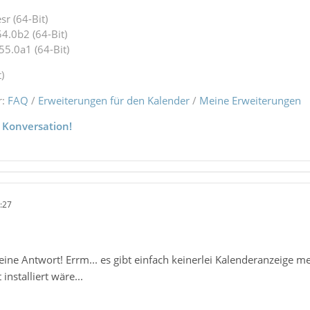
r (64-Bit)
4.0b2 (64-Bit)
55.0a1 (64-Bit)
)
r:
FAQ
/
Erweiterungen für den Kalender
/
Meine Erweiterungen
 Konversation!
:27
eine Antwort! Errm... es gibt einfach keinerlei Kalenderanzeige 
installiert wäre...