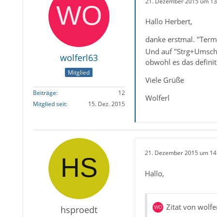
21. Dezember 2015 um 13
Hallo Herbert,
danke erstmal. "Term
Und auf "Strg+Umschal
wolferl63
obwohl es das definiti
Mitglied
Viele Grüße
Beiträge
12
Wolferl
Mitglied seit
15. Dez. 2015
21. Dezember 2015 um 14
Hallo,
Zitat von wolfe
hsproedt