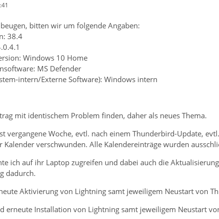
:41
beugen, bitten wir um folgende Angaben:
n: 38.4
4.0.4.1
Version: Windows 10 Home
rensoftware: MS Defender
ystem-intern/Externe Software): Windows intern
ntrag mit identischem Problem finden, daher als neues Thema.
ist vergangene Woche, evtl. nach einem Thunderbird-Update, evt
der Kalender verschwunden. Alle Kalendereinträge wurden ausschli
e ich auf ihr Laptop zugreifen und dabei auch die Aktualisierung
g dadurch.
neute Aktivierung von Lightning samt jeweiligem Neustart von Th
d erneute Installation von Lightning samt jeweiligem Neustart vo