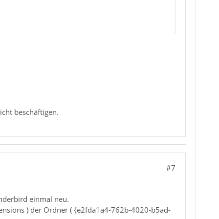
icht beschäftigen.
#7
underbird einmal neu.
ensions ) der Ordner ( {e2fda1a4-762b-4020-b5ad-