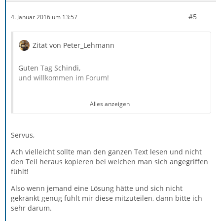
#5
4. Januar 2016 um 13:57
Zitat von Peter_Lehmann
Guten Tag Schindi,
und willkommen im Forum!
Alles anzeigen
Welch ein Glück, dass ich das da:
Servus,
gerade noch rechtzeitig gelesen habe.Ich hätte mir
Ach vielleicht sollte man den ganzen Text lesen und nicht
sonst fast schon Gedanken für dich gemacht.
den Teil heraus kopieren bei welchen man sich angegriffen
fühlt!
Also wenn jemand eine Lösung hätte und sich nicht
gekränkt genug fühlt mir diese mitzuteilen, dann bitte ich
Mit freundlichen Grüßen!
sehr darum.
Peter