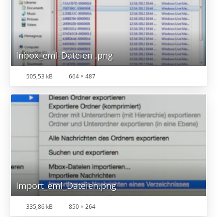
Inbox_eml-Dateien .png
505,53 kB
664 × 487
Import_eml_Dateien.png
335,86 kB
850 × 264