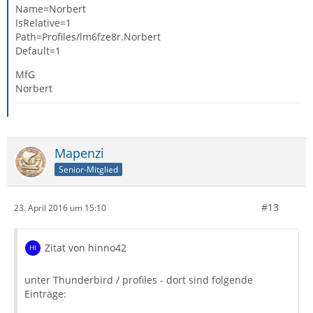
Name=Norbert
IsRelative=1
Path=Profiles/lm6fze8r.Norbert
Default=1
MfG
Norbert
Mapenzi
Senior-Mitglied
#13
23. April 2016 um 15:10
Zitat von hinno42
unter Thunderbird / profiles - dort sind folgende
Einträge: