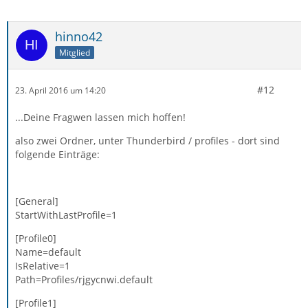
hinno42
Mitglied
#12
23. April 2016 um 14:20
...Deine Fragwen lassen mich hoffen!
also zwei Ordner, unter Thunderbird / profiles - dort sind
folgende Einträge:
[General]
StartWithLastProfile=1
[Profile0]
Name=default
IsRelative=1
Path=Profiles/rjgycnwi.default
[Profile1]