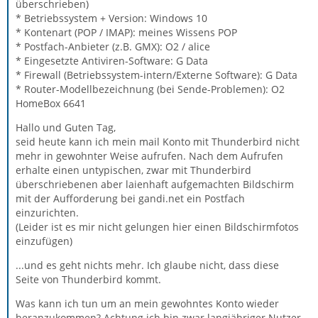
überschrieben)
* Betriebssystem + Version: Windows 10
* Kontenart (POP / IMAP): meines Wissens POP
* Postfach-Anbieter (z.B. GMX): O2 / alice
* Eingesetzte Antiviren-Software: G Data
* Firewall (Betriebssystem-intern/Externe Software): G Data
* Router-Modellbezeichnung (bei Sende-Problemen): O2
HomeBox 6641
Hallo und Guten Tag,
seid heute kann ich mein mail Konto mit Thunderbird nicht
mehr in gewohnter Weise aufrufen. Nach dem Aufrufen
erhalte einen untypischen, zwar mit Thunderbird
überschriebenen aber laienhaft aufgemachten Bildschirm
mit der Aufforderung bei gandi.net ein Postfach
einzurichten.
(Leider ist es mir nicht gelungen hier einen Bildschirmfotos
einzufügen)
...und es geht nichts mehr. Ich glaube nicht, dass diese
Seite von Thunderbird kommt.
Was kann ich tun um an mein gewohntes Konto wieder
heranzukommen? Achtung ich bin zwar langjähriger Nutzer