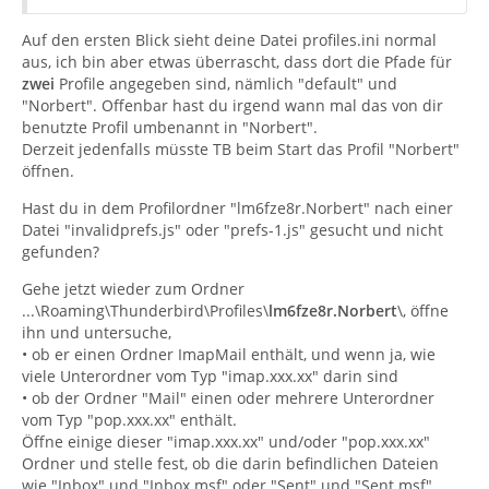
Auf den ersten Blick sieht deine Datei profiles.ini normal
aus, ich bin aber etwas überrascht, dass dort die Pfade für
zwei
Profile angegeben sind, nämlich "default" und
"Norbert". Offenbar hast du irgend wann mal das von dir
benutzte Profil umbenannt in "Norbert".
Derzeit jedenfalls müsste TB beim Start das Profil "Norbert"
öffnen.
Hast du in dem Profilordner "lm6fze8r.Norbert" nach einer
Datei "invalidprefs.js" oder "prefs-1.js" gesucht und nicht
gefunden?
Gehe jetzt wieder zum Ordner
...\Roaming\Thunderbird\Profiles\
lm6fze8r.Norbert
\, öffne
ihn und untersuche,
• ob er einen Ordner ImapMail enthält, und wenn ja, wie
viele Unterordner vom Typ "imap.xxx.xx" darin sind
• ob der Ordner "Mail" einen oder mehrere Unterordner
vom Typ "pop.xxx.xx" enthält.
Öffne einige dieser "imap.xxx.xx" und/oder "pop.xxx.xx"
Ordner und stelle fest, ob die darin befindlichen Dateien
wie "Inbox" und "Inbox.msf" oder "Sent" und "Sent.msf"