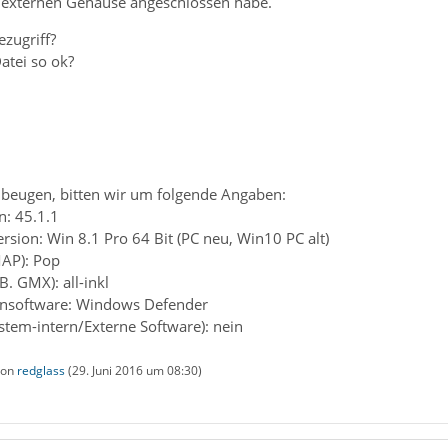
 externen Gehäuse angeschlossen habe.
ezugriff?
Datei so ok?
beugen, bitten wir um folgende Angaben:
: 45.1.1
rsion: Win 8.1 Pro 64 Bit (PC neu, Win10 PC alt)
MAP): Pop
B. GMX): all-inkl
rensoftware: Windows Defender
ystem-intern/Externe Software): nein
 von
redglass
(
29. Juni 2016 um 08:30
)