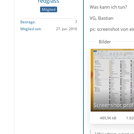
redglass
Was kann ich tun?
Mitglied
VG, Bastian
Beiträge
7
ps: screenshot von e
Mitglied seit
27. Jun. 2016
Bilder
Screenshot prof
489,96 kB
1.92
2 Mal editiert, zuletzt v