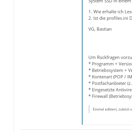
System SSD in einem
1. Wie erhalte ich Les
2. Ist die profiles.ini 
VG, Bastian
Um Rückfragen vorzu
* Programm + Version
* Betriebssystem + Ve
* Kontenart (POP / I
* Postfachanbieter (z.
* Eingesetzte Antivi
* Firewall (Betriebss
Einmal editiert, zuletzt