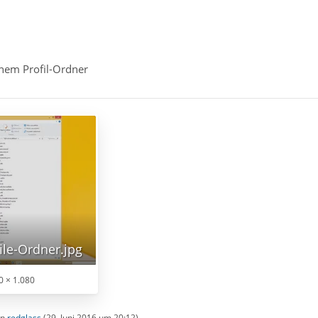
inem Profil-Ordner
ile-Ordner.jpg
0 × 1.080
on
redglass
(
29. Juni 2016 um 20:12
)