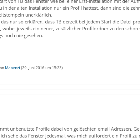
art von TB das Fenster wie bei einer Erst-Installation mit der Auf
n der alten Installation nur ein Profil hattest, dann sind die zehn
itstempeln unerklärlich.
 das nur so erklären, dass TB derzeit bei jedem Start die Datei prof
t, wobei jeweils ein neuer, zusätzlicher Profilordner zu den scho
gs noch nie gesehen.
von
Mapenzi
(
29. Juni 2016 um 15:23
)
mmt unbenutzte Profile dabei von gelöschten email Adressen. Gen
 ich sehe das Fenster jedesmal, was mich auffordert ein Profil zu e