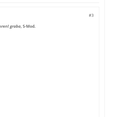
#3
ühren!
graba
, S-Mod.