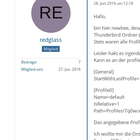
28. Juni 2016 um 12:18
Hallo,
bin hier newbee, desw
Thunderbird Ordner (
redglass
Stets waren alle Profi
Mitglied
Leider hakt es irgen
Kann es an der profile
Beiträge
7
Mitglied seit
27. Jun. 2016
[General]
StartWithLastProfile=
[Profile0]
Name=default
IsRelative=1
Path=Profiles/7q0wc
Das angegebene Profil 
Ich wollte mir die Or