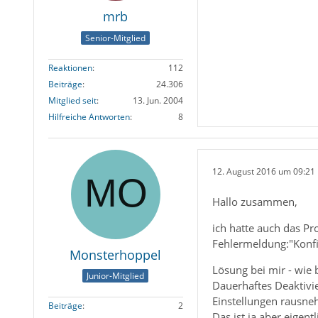
mrb
Senior-Mitglied
Reaktionen
112
Beiträge
24.306
Mitglied seit
13. Jun. 2004
Hilfreiche Antworten
8
12. August 2016 um 09:21
Hallo zusammen,
ich hatte auch das Pr
Fehlermeldung:"Konfi
Monsterhoppel
Lösung bei mir - wie 
Junior-Mitglied
Dauerhaftes Deaktivi
Einstellungen rausn
Beiträge
2
Das ist ja aber eigent