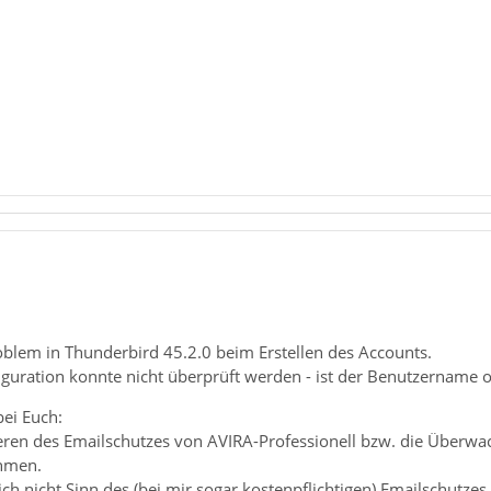
oblem in Thunderbird 45.2.0 beim Erstellen des Accounts.
guration konnte nicht überprüft werden - ist der Benutzername o
bei Euch:
eren des Emailschutzes von AVIRA-Professionell bzw. die Überwa
ehmen.
lich nicht Sinn des (bei mir sogar kostenpflichtigen) Emailschutzes