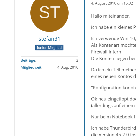
4. August 2016 um 15:32
Hallo miteinander,
ich habe ein kleines
stefan31
Ich verwende Win 10,
Als Kontenart möchte 
Junior-Mitglied
Firewall intern
Die Konten liegen be
Beiträge
2
Mitglied seit
4. Aug. 2016
Da ich ein Teil meine
eines neuen Kontos 
"Konfiguration konnt
Ok neu eingetippt doc
(allerdings auf eine
Nur beim Notebook fun
Ich habe Thunderbird
die Version 45.2.0 inst