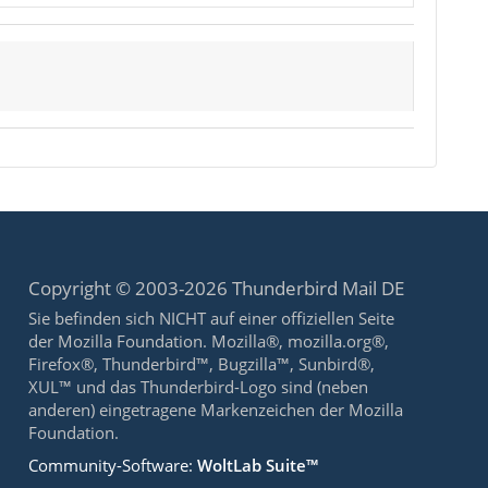
Copyright © 2003-2026 Thunderbird Mail DE
Sie befinden sich NICHT auf einer offiziellen Seite
der Mozilla Foundation. Mozilla®, mozilla.org®,
Firefox®, Thunderbird™, Bugzilla™, Sunbird®,
XUL™ und das Thunderbird-Logo sind (neben
anderen) eingetragene Markenzeichen der Mozilla
Foundation.
Community-Software:
WoltLab Suite™