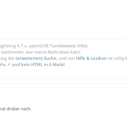
Lightning 4.7.x, openSUSE Tumbleweed, 64bit
l bestimmen, wer meine Mails lesen kann.
zung der
(erweiterten) Suche
, und von
Hilfe & Lexikon
ist völlig
oFu
und kein HTML in E-Mails!
mal drüber nach.