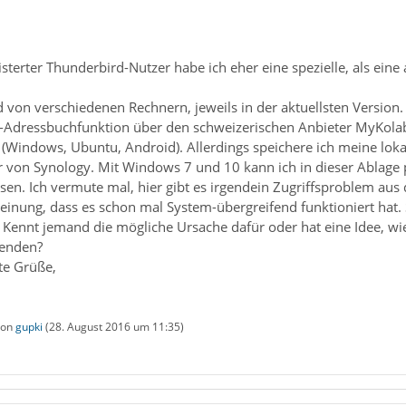
isterter Thunderbird-Nutzer habe ich eher eine spezielle, als eine
 von verschiedenen Rechnern, jeweils in der aktuellsten Version.
-Adressbuchfunktion über den schweizerischen Anbieter MyKolab 
 (Windows, Ubuntu, Android). Allerdings speichere ich meine loka
 von Synology. Mit Windows 7 und 10 kann ich in dieser Ablag
esen. Ich vermute mal, hier gibt es irgendein Zugriffsproblem a
einung, dass es schon mal System-übergreifend funktioniert hat. S
 Kennt jemand die mögliche Ursache dafür oder hat eine Idee, w
wenden?
te Grüße,
 von
gupki
(
28. August 2016 um 11:35
)