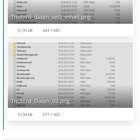
Thubird_daten_verz_inhalt.png
51,95 kB
643 × 685
Thubird_Daten_03.png
72,94 kB
677 × 902