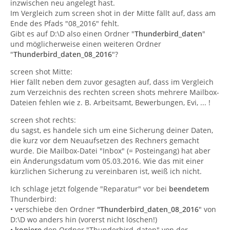
inzwischen neu angelegt hast.
Im Vergleich zum screen shot in der Mitte fällt auf, dass am
Ende des Pfads "08_2016" fehlt.
Gibt es auf D:\D also einen Ordner "
Thunderbird_daten
"
und möglicherweise einen weiteren Ordner
"
Thunderbird_daten
_08_2016
"?
screen shot Mitte:
Hier fällt neben dem zuvor gesagten auf, dass im Vergleich
zum Verzeichnis des rechten screen shots mehrere Mailbox-
Dateien fehlen wie z. B. Arbeitsamt, Bewerbungen, Evi, ... !
screen shot rechts:
du sagst, es handele sich um eine Sicherung deiner Daten,
die kurz vor dem Neuaufsetzen des Rechners gemacht
wurde. Die Mailbox-Datei "Inbox" (= Posteingang) hat aber
ein Änderungsdatum vom 05.03.2016. Wie das mit einer
kürzlichen Sicherung zu vereinbaren ist, weiß ich nicht.
Ich schlage jetzt folgende "Reparatur" vor bei
beendetem
Thunderbird:
• verschiebe den Ordner
"Thunderbird_daten
_08_2016
" von
D:\D wo anders hin (vorerst nicht löschen!)
•
kopiere
den Ordner "Thunderbird_daten" von der