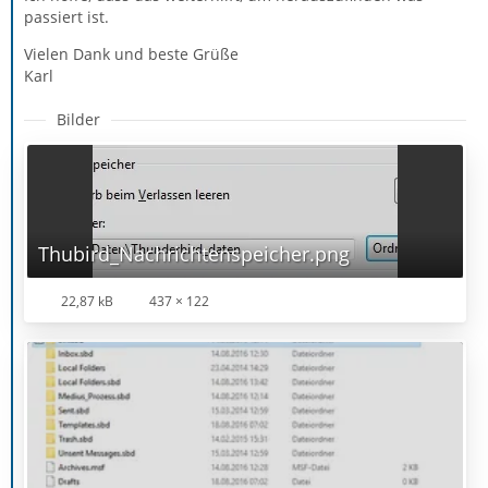
passiert ist.
Vielen Dank und beste Grüße
Karl
Bilder
Thubird_Nachrichtenspeicher.png
22,87 kB
437 × 122