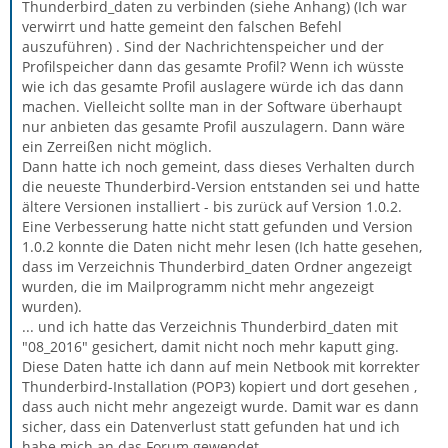
Thunderbird_daten zu verbinden (siehe Anhang) (Ich war
verwirrt und hatte gemeint den falschen Befehl
auszuführen) . Sind der Nachrichtenspeicher und der
Profilspeicher dann das gesamte Profil? Wenn ich wüsste
wie ich das gesamte Profil auslagere würde ich das dann
machen. Vielleicht sollte man in der Software überhaupt
nur anbieten das gesamte Profil auszulagern. Dann wäre
ein Zerreißen nicht möglich.
Dann hatte ich noch gemeint, dass dieses Verhalten durch
die neueste Thunderbird-Version entstanden sei und hatte
ältere Versionen installiert - bis zurück auf Version 1.0.2.
Eine Verbesserung hatte nicht statt gefunden und Version
1.0.2 konnte die Daten nicht mehr lesen (Ich hatte gesehen,
dass im Verzeichnis Thunderbird_daten Ordner angezeigt
wurden, die im Mailprogramm nicht mehr angezeigt
wurden).
... und ich hatte das Verzeichnis Thunderbird_daten mit
"08_2016" gesichert, damit nicht noch mehr kaputt ging.
Diese Daten hatte ich dann auf mein Netbook mit korrekter
Thunderbird-Installation (POP3) kopiert und dort gesehen ,
dass auch nicht mehr angezeigt wurde. Damit war es dann
sicher, dass ein Datenverlust statt gefunden hat und ich
habe mich an das Forum gewendet