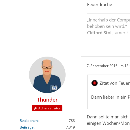
Feuerdrache
„Innerhalb der Compu
behoben sein wird.“
Clifford Stoll
, amerik
7. September 2016 um 13:
Zitat von Feue
Dann lieber in ein 
Thunder
Administrator
Dann sollte man sich 
Reaktionen
783
einigen Wochen/Monat
Beiträge
7.319