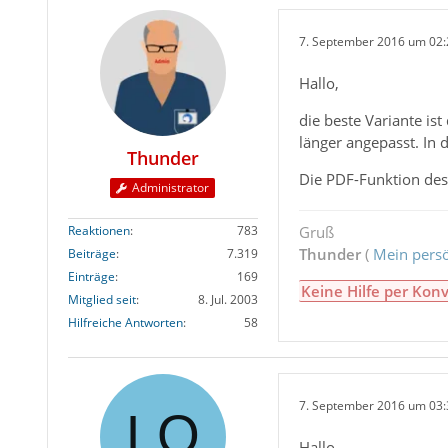
7. September 2016 um 02:
Hallo,
die beste Variante is
länger angepasst. In
Thunder
Die PDF-Funktion des 
Administrator
Reaktionen
783
Gruß
Thunder
(
Mein persö
Beiträge
7.319
Einträge
169
Keine Hilfe per Konv
Mitglied seit
8. Jul. 2003
Hilfreiche Antworten
58
7. September 2016 um 03:
Hallo,