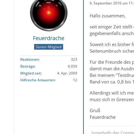
6. September 2016 um 11
Hallo zusammen,
seit einiger Zeit stel
gegebenenfalls ansch
Feuerdrache
Soweit ich es bisher
Senior-Mitglied
Seitenumbruch sicherg
Reaktionen
323
Für die Freunde des 
Beiträge
6.059
damit man die Ausdru
Mitglied seit
4. Apr. 2009
Bei meinem "Testdruc
Hilfreiche Antworten
12
Rand von ca. 0,8 bis 
Allerdings will ich m
muss sich in Grenzen
Gruß
Feuerdrache
„Innerhalb der Compu