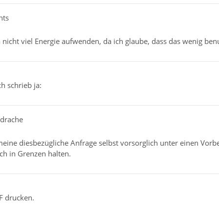
hts
icht viel Energie aufwenden, da ich glaube, dass das wenig benut
h schrieb ja:
rdrache
 meine diesbezügliche Anfrage selbst vorsorglich unter einen Vorb
h in Grenzen halten.
F drucken.