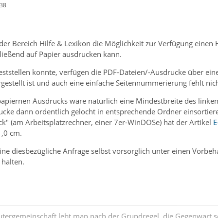
:38
lt der Bereich Hilfe & Lexikon die Möglichkeit zur Verfügung einen
ließend auf Papier ausdrucken kann.
 feststellen konnte, verfügen die PDF-Dateien/-Ausdrucke über ei
estellt ist und auch eine einfache Seitennummerierung fehlt nich
papiernen Ausdrucks wäre natürlich eine Mindestbreite des linke
cke dann ordentlich gelocht in entsprechende Ordner einsortiere
k" (am Arbeitsplatzrechner, einer 7er-WinDOSe) hat der Artikel
E
1,0 cm.
eine diesbezügliche Anfrage selbst vorsorglich unter einen Vorbe
 halten.
tergemeinschaft lebt man nach der Grundregel, die Gegenwart s