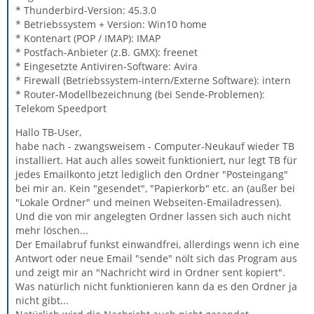
* Thunderbird-Version: 45.3.0
* Betriebssystem + Version: Win10 home
* Kontenart (POP / IMAP): IMAP
* Postfach-Anbieter (z.B. GMX): freenet
* Eingesetzte Antiviren-Software: Avira
* Firewall (Betriebssystem-intern/Externe Software): intern
* Router-Modellbezeichnung (bei Sende-Problemen):
Telekom Speedport
Hallo TB-User,
habe nach - zwangsweisem - Computer-Neukauf wieder TB
installiert. Hat auch alles soweit funktioniert, nur legt TB für
jedes Emailkonto jetzt lediglich den Ordner "Posteingang"
bei mir an. Kein "gesendet", "Papierkorb" etc. an (außer bei
"Lokale Ordner" und meinen Webseiten-Emailadressen).
Und die von mir angelegten Ordner lassen sich auch nicht
mehr löschen...
Der Emailabruf funkst einwandfrei, allerdings wenn ich eine
Antwort oder neue Email "sende" nölt sich das Program aus
und zeigt mir an "Nachricht wird in Ordner sent kopiert".
Was natürlich nicht funktionieren kann da es den Ordner ja
nicht gibt...