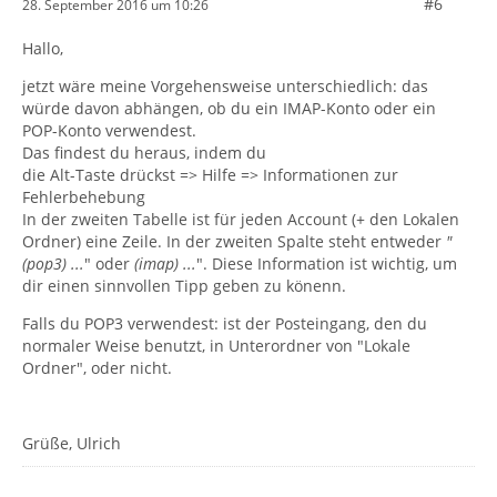
#6
28. September 2016 um 10:26
Hallo,
jetzt wäre meine Vorgehensweise unterschiedlich: das
würde davon abhängen, ob du ein IMAP-Konto oder ein
POP-Konto verwendest.
Das findest du heraus, indem du
die Alt-Taste drückst => Hilfe => Informationen zur
Fehlerbehebung
In der zweiten Tabelle ist für jeden Account (+ den Lokalen
Ordner) eine Zeile. In der zweiten Spalte steht entweder
"
(pop3) ...
" oder
(imap) ...
". Diese Information ist wichtig, um
dir einen sinnvollen Tipp geben zu könenn.
Falls du POP3 verwendest: ist der Posteingang, den du
normaler Weise benutzt, in Unterordner von "Lokale
Ordner", oder nicht.
Grüße, Ulrich