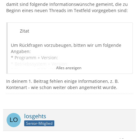
damit sind folgende Informationswünsche gemeint, die zu
Beginn eines neuen Threads im Textfeld vorgegeben sind:
Zitat
Um Rückfragen vorzubeugen, bitten wir um folgende
Angaben:
* Programm + Version:
* Betriebssystem + Version:
Alles anzeigen
* Kontenart (POP / IMAP):
* Postfachanbieter (z.B. GMX):
In deinem 1. Beitrag fehlen einige Informationen, z. B.
* Eingesetzte Antivirensoftware:
Kontenart - wie schon weiter oben angemerkt wurde.
* Firewall (Betriebssystem-intern/Externe Software):
losgehts
Senior-Mitglied