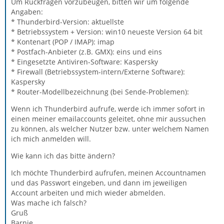
Um Rückfragen vorzubeugen, bitten wir um folgende
Angaben:
* Thunderbird-Version: aktuellste
* Betriebssystem + Version: win10 neueste Version 64 bit
* Kontenart (POP / IMAP): imap
* Postfach-Anbieter (z.B. GMX): eins und eins
* Eingesetzte Antiviren-Software: Kaspersky
* Firewall (Betriebssystem-intern/Externe Software):
Kaspersky
* Router-Modellbezeichnung (bei Sende-Problemen):
Wenn ich Thunderbird aufrufe, werde ich immer sofort in
einen meiner emailaccounts geleitet, ohne mir aussuchen
zu können, als welcher Nutzer bzw. unter welchem Namen
ich mich anmelden will.
Wie kann ich das bitte ändern?
Ich möchte Thunderbird aufrufen, meinen Accountnamen
und das Passwort eingeben, und dann im jeweiligen
Account arbeiten und mich wieder abmelden.
Was mache ich falsch?
Gruß
Barnie