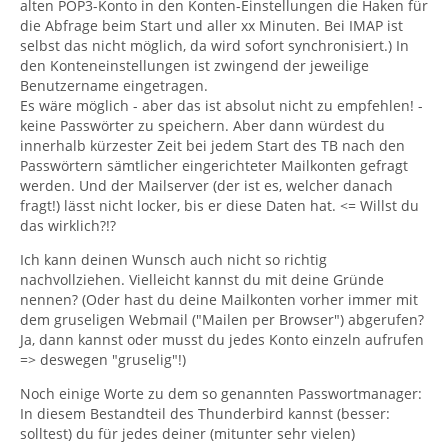
alten POP3-Konto in den Konten-Einstellungen die Haken für
die Abfrage beim Start und aller xx Minuten. Bei IMAP ist
selbst das nicht möglich, da wird sofort synchronisiert.) In
den Konteneinstellungen ist zwingend der jeweilige
Benutzername eingetragen.
Es wäre möglich - aber das ist absolut nicht zu empfehlen! -
keine Passwörter zu speichern. Aber dann würdest du
innerhalb kürzester Zeit bei jedem Start des TB nach den
Passwörtern sämtlicher eingerichteter Mailkonten gefragt
werden. Und der Mailserver (der ist es, welcher danach
fragt!) lässt nicht locker, bis er diese Daten hat. <= Willst du
das wirklich?!?
Ich kann deinen Wunsch auch nicht so richtig
nachvollziehen. Vielleicht kannst du mit deine Gründe
nennen? (Oder hast du deine Mailkonten vorher immer mit
dem gruseligen Webmail ("Mailen per Browser") abgerufen?
Ja, dann kannst oder musst du jedes Konto einzeln aufrufen
=> deswegen "gruselig"!)
Noch einige Worte zu dem so genannten Passwortmanager:
In diesem Bestandteil des Thunderbird kannst (besser:
solltest) du für jedes deiner (mitunter sehr vielen)