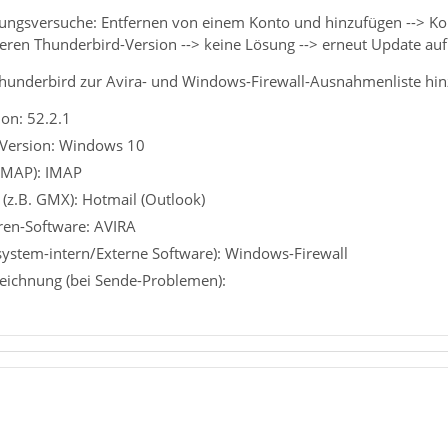
ungsversuche: Entfernen von einem Konto und hinzufügen --> Kont
üheren Thunderbird-Version --> keine Lösung --> erneut Update auf
underbird zur Avira- und Windows-Firewall-Ausnahmenliste hin
on: 52.2.1
 Version: Windows 10
 IMAP): IMAP
 (z.B. GMX): Hotmail (Outlook)
iren-Software: AVIRA
ssystem-intern/Externe Software): Windows-Firewall
eichnung (bei Sende-Problemen):