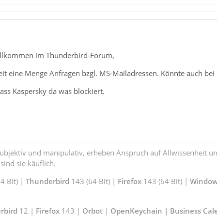
illkommen im Thunderbird-Forum,
Zeit eine Menge Anfragen bzgl. MS-Mailadressen. Könnte auch bei
ass Kaspersky da was blockiert.
subjektiv und manipulativ, erheben Anspruch auf Allwissenheit 
ind sie käuflich.
 Bit) |
Thunderbird
143 (64 Bit) |
Firefox
143 (64 Bit) |
Window
rbird
12 |
Firefox
143 |
Orbot
|
OpenKeychain | Business Cal