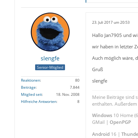
23. Juli 2017 um 20:53
Hallo Jan7905 und w
wir haben in letzter 
slengfe
Auch möglich wäre, d
Senior-Mitglied
Gruß
slengfe
Reaktionen
80
Beiträge
7.844
Mitglied seit
18. Nov. 2008
Meine Beiträge sind 
Hilfreiche Antworten
8
enthalten. Außerdem s
Windows
10 Home (64
GMail |
OpenPGP
Android
16 |
Thunde