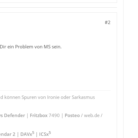
#2
 Dir ein Problem von MS sein.
und können Spuren von Ironie oder Sarkasmus
s Defender
|
Fritzbox
7490 |
Posteo
/ web.de /
5
5
endar 2 | DAVx
| ICSx