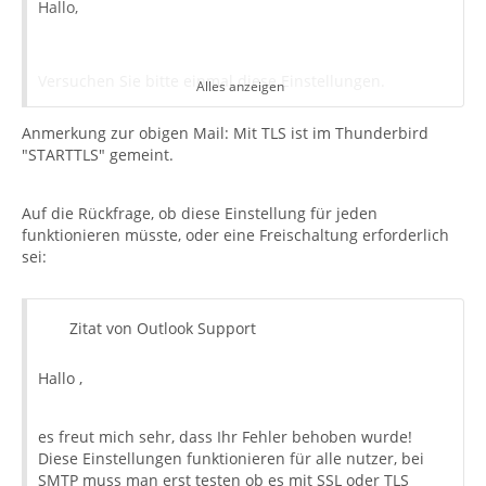
Hallo,
Versuchen Sie bitte einmal diese Einstellungen.
Alles anzeigen
Anmerkung zur obigen Mail: Mit TLS ist im Thunderbird
"STARTTLS" gemeint.
IMAP-Posteingangsserver: outlook.office365.com
Auf die Rückfrage, ob diese Einstellung für jeden
IMAP-Port: 993
funktionieren müsste, oder eine Freischaltung erforderlich
sei:
IMAP SSL: Ja
Zitat von Outlook Support
SMTP-Postausgangsserver: smtp.office365.com
Hallo ,
es freut mich sehr, dass Ihr Fehler behoben wurde!
SMTP-Port: 587
Diese Einstellungen funktionieren für alle nutzer, bei
SMTP muss man erst testen ob es mit SSL oder TLS