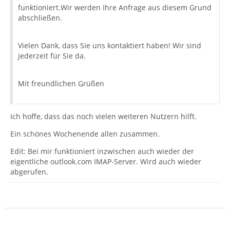
funktioniert.Wir werden Ihre Anfrage aus diesem Grund
SMTP SSL oder TLS: TLS
abschließen.
Vielen Dank, dass Sie uns kontaktiert haben! Wir sind
Vielen Dank, dass Sie uns kontaktiert haben! Wir sind
jederzeit für Sie da.
jederzeit für Sie da.
Mit freundlichen Grüßen
Mit freundlichen Grüßen
Ich hoffe, dass das noch vielen weiteren Nutzern hilft.
Ein schönes Wochenende allen zusammen.
Edit: Bei mir funktioniert inzwischen auch wieder der
eigentliche outlook.com IMAP-Server. Wird auch wieder
abgerufen.