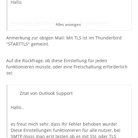
Hallo,
Versuchen Sie bitte einmal diese Einstellungen.
Alles anzeigen
Anmerkung zur obigen Mail: Mit TLS ist im Thunderbird
"STARTTLS" gemeint.
IMAP-Posteingangsserver: outlook.office365.com
Auf die Rückfrage, ob diese Einstellung für jeden
IMAP-Port: 993
funktionieren müsste, oder eine Freischaltung erforderlich
sei:
IMAP SSL: Ja
Zitat von Outlook Support
SMTP-Postausgangsserver: smtp.office365.com
Hallo ,
es freut mich sehr, dass Ihr Fehler behoben wurde!
SMTP-Port: 587
Diese Einstellungen funktionieren für alle nutzer, bei
SMTP muss man erst testen ob es mit SSL oder TLS