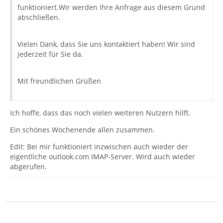
funktioniert.Wir werden Ihre Anfrage aus diesem Grund
SMTP SSL oder TLS: TLS
abschließen.
Vielen Dank, dass Sie uns kontaktiert haben! Wir sind
Vielen Dank, dass Sie uns kontaktiert haben! Wir sind
jederzeit für Sie da.
jederzeit für Sie da.
Mit freundlichen Grüßen
Mit freundlichen Grüßen
Ich hoffe, dass das noch vielen weiteren Nutzern hilft.
Ein schönes Wochenende allen zusammen.
Edit: Bei mir funktioniert inzwischen auch wieder der
eigentliche outlook.com IMAP-Server. Wird auch wieder
abgerufen.