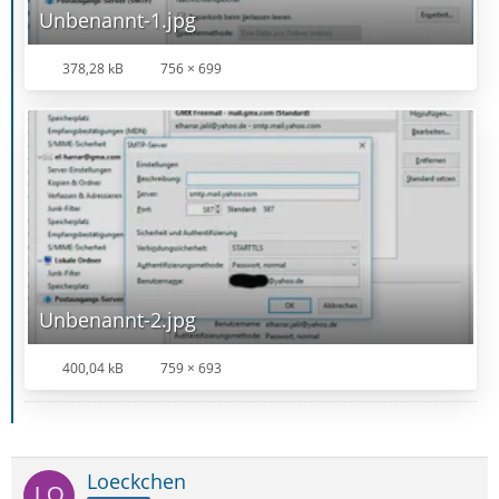
Unbenannt-1.jpg
378,28 kB
756 × 699
Unbenannt-2.jpg
400,04 kB
759 × 693
Loeckchen