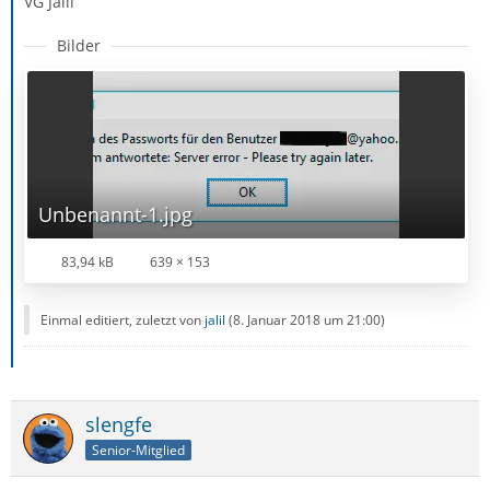
VG Jalil
Bilder
Unbenannt-1.jpg
83,94 kB
639 × 153
Einmal editiert, zuletzt von
jalil
(
8. Januar 2018 um 21:00
)
slengfe
Senior-Mitglied