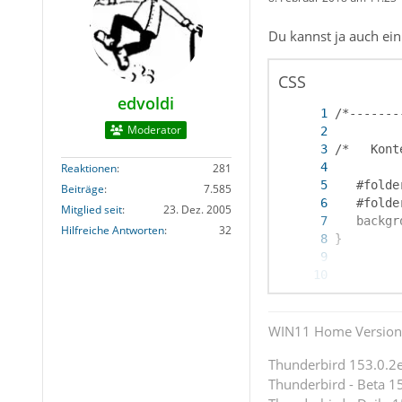
Du kannst ja auch ein
CSS
edvoldi
Moderator
Reaktionen
281
Beiträge
7.585
Mitglied seit
23. Dez. 2005
Hilfreiche Antworten
32
WIN11 Home Version 
Thunderbird 153.0.2es
Thunderbird - Beta 15