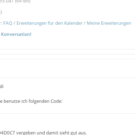
55.0a1 (64-Bit)
)
r:
FAQ
/
Erweiterungen für den Kalender
/
Meine Erweiterungen
 Konversation!
di
le benutze ich folgenden Code:
D4D0C7 vergeben und damit sieht gut aus.