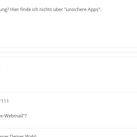
ng? Hier finde ich nichts über "unsichere Apps".
0
r111
le-Webmail"?
wser Deiner Wahl: