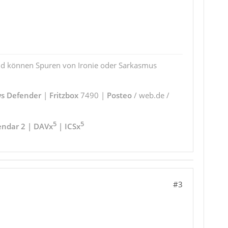
und können Spuren von Ironie oder Sarkasmus
s Defender
|
Fritzbox
7490 |
Posteo
/ web.de /
5
5
endar 2 | DAVx
| ICSx
#3