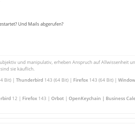
2
estartet? Und Mails abgerufen?
subjektiv und manipulativ, erheben Anspruch auf Allwissenheit 
ind sie käuflich.
 Bit) |
Thunderbird
143 (64 Bit) |
Firefox
143 (64 Bit) |
Window
rbird
12 |
Firefox
143 |
Orbot
|
OpenKeychain | Business Cal