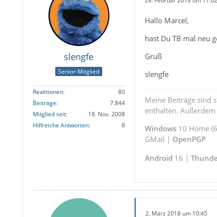
28. Februar 2018 um 17:0
Hallo Marcel,
hast Du TB mal neu g
slengfe
Gruß
Senior-Mitglied
slengfe
Reaktionen
80
Meine Beiträge sind 
Beiträge
7.844
enthalten. Außerdem s
Mitglied seit
18. Nov. 2008
Hilfreiche Antworten
8
Windows
10 Home (64
GMail |
OpenPGP
Android
16 |
Thunde
2. März 2018 um 10:45