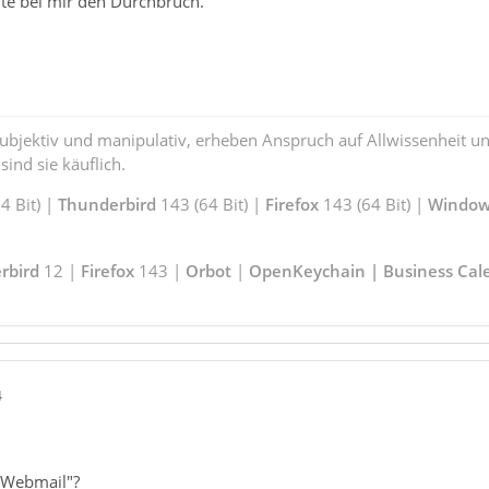
hte bei mir den Durchbruch.
subjektiv und manipulativ, erheben Anspruch auf Allwissenheit 
ind sie käuflich.
 Bit) |
Thunderbird
143 (64 Bit) |
Firefox
143 (64 Bit) |
Window
rbird
12 |
Firefox
143 |
Orbot
|
OpenKeychain | Business Cal
4
-Webmail"?