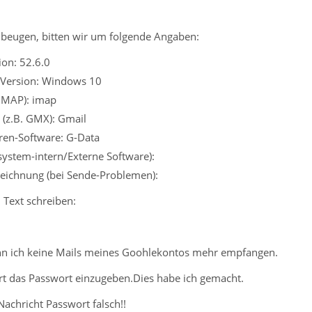
1
beugen, bitten wir um folgende Angaben:
on: 52.6.0
 Version: Windows 10
 IMAP): imap
 (z.B. GMX): Gmail
iren-Software: G-Data
ssystem-intern/Externe Software):
eichnung (bei Sende-Problemen):
 Text schreiben:
nn ich keine Mails meines Goohlekontos mehr empfangen.
rt das Passwort einzugeben.Dies habe ich gemacht.
Nachricht Passwort falsch!!