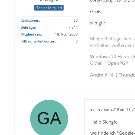
vergessen). Das brac
Senior-Mitglied
Gruß
Reaktionen
80
slengfe
Beiträge
7.844
Mitglied seit
18. Nov. 2008
Meine Beiträge sind 
Hilfreiche Antworten
8
enthalten. Außerdem s
Windows
10 Home (64
GMail |
OpenPGP
Android
16 |
Thunde
28. Februar 2018 um 11:5
Hallo Slengfe,
wo finde ich "Google