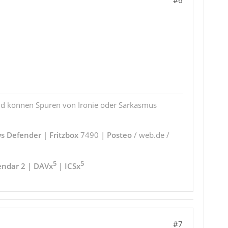
#6
und können Spuren von Ironie oder Sarkasmus
s Defender
|
Fritzbox
7490 |
Posteo
/ web.de /
5
5
endar 2 | DAVx
| ICSx
#7