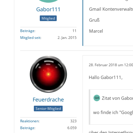
Gabor111
Gmail Kontenverwaltu
Mitglied
Gruß
Marcel
Beiträge
11
Mitglied seit
2. Jan. 2015
28. Februar 2018 um 12:0
Hallo Gabor111,
Zitat von Gabo
Feuerdrache
Senior-Mitglied
wo finde ich "Goog
Reaktionen
323
Beiträge
6.059
über den Internetbro