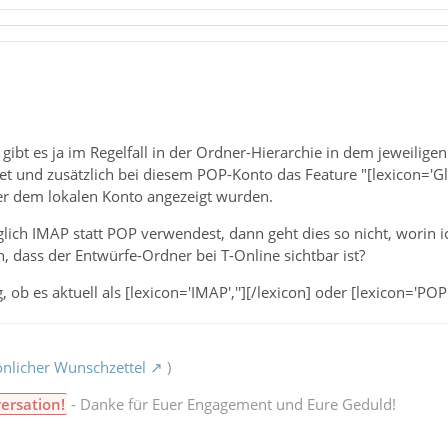
ibt es ja im Regelfall in der Ordner-Hierarchie in dem jeweiligen
et und zusätzlich bei diesem POP-Konto das Feature "[lexicon='Glo
er dem lokalen Konto angezeigt wurden.
ich IMAP statt POP verwendest, dann geht dies so nicht, worin i
, dass der Entwürfe-Ordner bei T-Online sichtbar ist?
b es aktuell als [lexicon='IMAP',''][/lexicon] oder [lexicon='POP','
nlicher Wunschzettel
)
ersation!
- Danke für Euer Engagement und Eure Geduld!