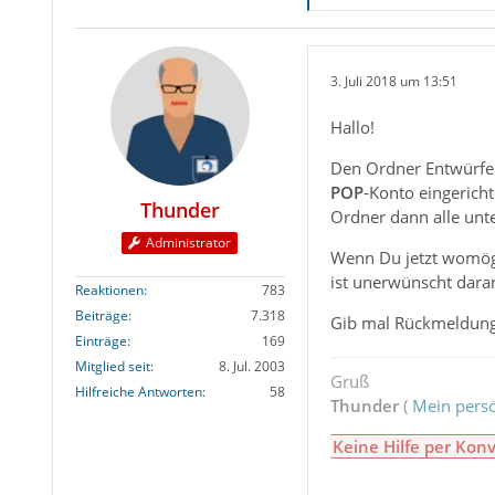
3. Juli 2018 um 13:51
Hallo!
Den Ordner Entwürfe g
POP
-Konto eingericht
Thunder
Ordner dann alle unt
Administrator
Wenn Du jetzt womögl
ist unerwünscht daran
Reaktionen
783
Beiträge
7.318
Gib mal Rückmeldung, o
Einträge
169
Mitglied seit
8. Jul. 2003
Gruß
Hilfreiche Antworten
58
Thunder
(
Mein persö
Keine Hilfe per Konv