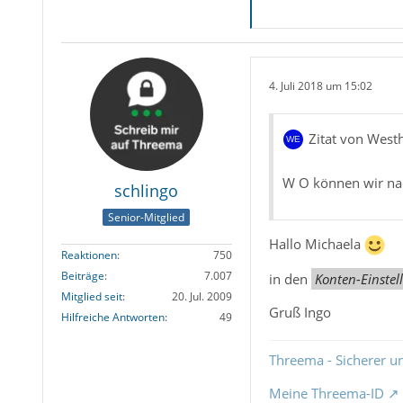
4. Juli 2018 um 15:02
Zitat von West
W O können wir nac
schlingo
Senior-Mitglied
Hallo Michaela
Reaktionen
750
Beiträge
7.007
in den
Konten-Einstel
Mitglied seit
20. Jul. 2009
Gruß Ingo
Hilfreiche Antworten
49
Threema - Sicherer u
Meine Threema-ID