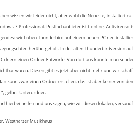
en wissen wir leider nicht, aber wohl die Neueste, installiert ca. 
ndows 7 Professional. Postfachanbieter ist t-online, Antivirenso
lgendes: wir haben Thunderbird auf einem neuen PC neu installi
wegungsdaten herübergeholt. In der alten Thunderbirdversion au
Ordnern einen Ordner Entwürfe. Von dort aus konnte man sende
ichtbar waren. Diesen gibt es jetzt aber nicht mehr und wir schaf
 Man kann zwar einen Ordner erstellen, das ist aber keiner von
", gelber Unterordner.
d hierbei helfen und uns sagen, wie wir diesen lokalen, versandf
er, Westharzer Musikhaus