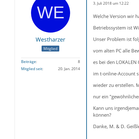
3. Juli 2018 um 12:22
Welche Version wir hab
Betriebssystem ist Wi
Westharzer
Unser Problem ist fo
Mitglied
vom alten PC alle Be
es bei den LOKALEN 
Beiträge
8
Mitglied seit
20. Jan. 2014
im t-online-Account s
wieder zu erstellen.
nur ein "gewöhnlicher
Kann uns irgendjeman
können?
Danke, M. & D. Geißl