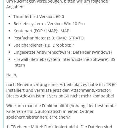
Um Rückfragen vorzubeugen, bitten wir um folgende
Angaben:
Thunderbird-Version: 60.0
Betriebssystem + Version: Win 10 Pro
Kontenart (POP / IMAP): IMAP
Postfachanbieter (z.B. GMX): STRATO
Speicherdienst (z.B. Dropbox): ?
Eingesetzte Antivirensoftware: Defender (Windows)
Firewall (Betriebssystem-intern/Externe Software): BS
intern
Hallo,
nach Neueinrichtung eines Arbeitsplatzes habe ich TB 60
installiert und vermisse jetzt den AttachmentExtractor.
Dieses Add-On ist mit Version 60 nicht mehr kompatibel
Wie kann man die Funktionalität (Anhang, der bestimmte
Kriterien erfüllt, automatisch in einen Ordner
speichern/abtrennen) erreichen?
1. TB eigene Mittel: Funktioniert nicht. Die Dateien sind