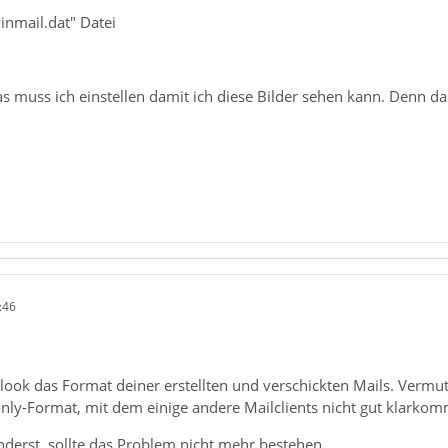
inmail.dat" Datei
 muss ich einstellen damit ich diese Bilder sehen kann. Denn das 
:46
look das Format deiner erstellten und verschickten Mails. Vermutli
only-Format, mit dem einige andere Mailclients nicht gut klarko
erst, sollte das Problem nicht mehr bestehen.