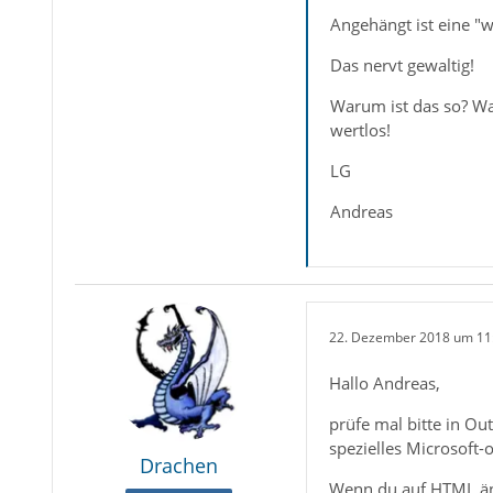
Angehängt ist eine "w
Das nervt gewaltig!
Warum ist das so? Was
wertlos!
LG
Andreas
22. Dezember 2018 um 11
Hallo Andreas,
prüfe mal bitte in Out
spezielles Microsoft-
Drachen
Wenn du auf HTML änd