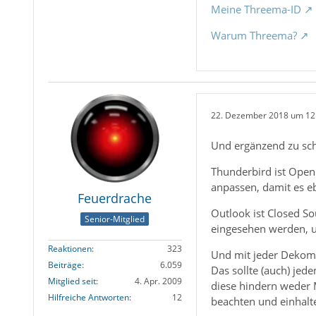
Meine Threema-ID
Warum Threema?
22. Dezember 2018 um 12
Und ergänzend zu sch
Thunderbird ist Ope
anpassen, damit es ebe
Feuerdrache
Outlook ist Closed S
Senior-Mitglied
eingesehen werden, 
Reaktionen
323
Und mit jeder Dekomp
Beiträge
6.059
Das sollte (auch) jed
Mitglied seit
4. Apr. 2009
diese hindern weder M
Hilfreiche Antworten
12
beachten und einhalt