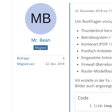
22. Dezember 2018 um 11
Um Rückfragen vorzu
Thunderbird-Versi
Betriebssystem +
Mr. Bean
Kontenart (POP / 
Mitglied
Postfach-Anbieter
Eingesetzte Antiv
Beiträge
4
Mitglied seit
22. Dez. 2018
Firewall (Betrieb
Router-Modellbez
Ich erstelle in der F
Bilder auch angezeigt
Code
[cid:imag