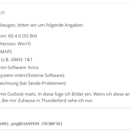
:37
beugen, bitten wir um folgende Angaben:
on: 60.4.0 (32-Bit)
 Version: Win10
IMAP):
 (z.B. GMX): 1&1
iren-Software: Avira
ssystem-intern/Externe Software):
eichnung (bei Sende-Problemen):
a. mit Outlook mails. In diese füge ich Bilder ein. Wenn ich dies
. Bei mir Zuhause in Thunderbird sehe ich nur:
e001.png@01A49949.59C8BF30]