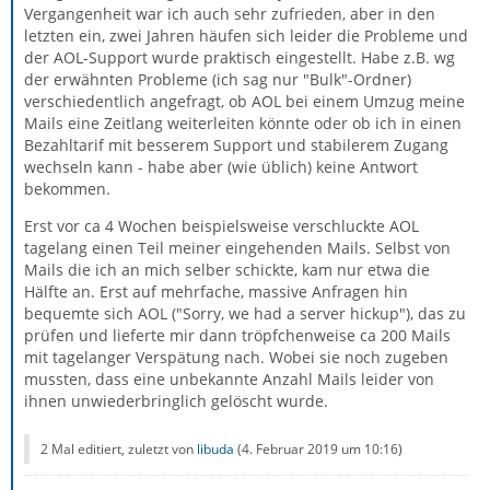
Vergangenheit war ich auch sehr zufrieden, aber in den
letzten ein, zwei Jahren häufen sich leider die Probleme und
der AOL-Support wurde praktisch eingestellt. Habe z.B. wg
der erwähnten Probleme (ich sag nur "Bulk"-Ordner)
verschiedentlich angefragt, ob AOL bei einem Umzug meine
Mails eine Zeitlang weiterleiten könnte oder ob ich in einen
Bezahltarif mit besserem Support und stabilerem Zugang
wechseln kann - habe aber (wie üblich) keine Antwort
bekommen.
Erst vor ca 4 Wochen beispielsweise verschluckte AOL
tagelang einen Teil meiner eingehenden Mails. Selbst von
Mails die ich an mich selber schickte, kam nur etwa die
Hälfte an. Erst auf mehrfache, massive Anfragen hin
bequemte sich AOL ("Sorry, we had a server hickup"), das zu
prüfen und lieferte mir dann tröpfchenweise ca 200 Mails
mit tagelanger Verspätung nach. Wobei sie noch zugeben
mussten, dass eine unbekannte Anzahl Mails leider von
ihnen unwiederbringlich gelöscht wurde.
2 Mal editiert, zuletzt von
libuda
(
4. Februar 2019 um 10:16
)