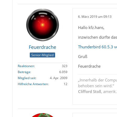
6. März 2019 um 09:13
Hallo kfz.hans,
inzwischen dürfte das
Feuerdrache
Thunderbird 60.5.3 ve
Senior-Mitglied
Gruß
Feuerdrache
Reaktionen
323
Beiträge
6.059
Mitglied seit
4. Apr. 2009
„Innerhalb der Compu
Hilfreiche Antworten
12
behoben sein wird.“
Clifford Stoll
, amerik