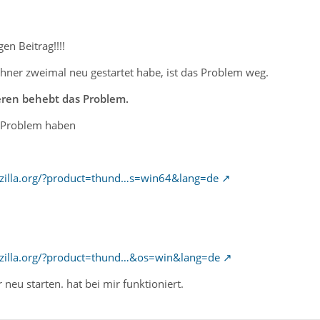
en Beitrag!!!!
ner zweimal neu gestartet habe, ist das Problem weg.
ieren behebt das Problem.
be Problem haben
zilla.org/?product=thund…s=win64&lang=de
zilla.org/?product=thund…&os=win&lang=de
neu starten. hat bei mir funktioniert.