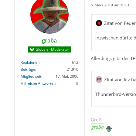
6. März 2019 um 10:01
Zitat von Feue
inzwischen dürfte d
graba
Globaler Moderator
Allerdings gibt der T
Reaktionen
612
Beiträge
21.910
Mitglied seit
17. Mai. 2006
Zitat von kfz.h
Hilfreiche Antworten
9
Thunderbird-Version
Gruß
graba