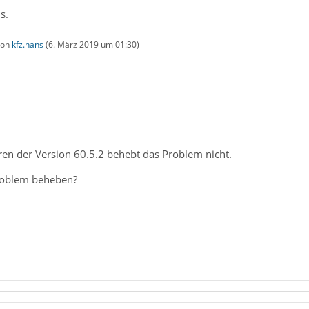
s.
 von
kfz.hans
(
6. März 2019 um 01:30
)
eren der Version 60.5.2 behebt das Problem nicht.
roblem beheben?