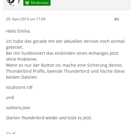
Moderator
"speichern/schliessen - Teilnehmer einladen -
Privatsphäre" Anhänge inaktiv
#6
29. April 2019 um 11:09
Hallo Emilia,
Meinst du vielleicht den Button "Anhängen"? Der
ich habe das gerade mit der aktuellen Version noch einmal
funktioniert bei mir allerdings:
getestet.
Bei mir funktioniert das einbinden eines Anhanges jetzt
ohne Probleme.
Wenn es nur der Button ist, mache eine Sicherung deines
Thunderbird Profils, beende Thunderbird und lösche diese
beiden Dateien.
localstore.rdf
und
xulstore.json
Starten Thunderbird wieder und teste es jetzt.
Gruß