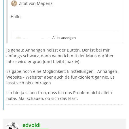
Zitat von Mapenzi
Hallo,
Alles anzeigen
Zitat von Emilia
ja genau: Anhängen heisst der Button. Der ist bei mir
Wenn ich auf den Reiter "Anhänge" klicke kann ich
anfangs schwarz, dann wenn ich mit der Maus darüber
nichts einfügen
fahre wird er grau (und bleibt inaktiv)
Es gäbe noch eine Möglichkeit: Einstellungen - Anhängen -
Website - Website" aber auch da funktioniert gar nix. Es
Der ist auch mir inaktiv bzw. ich kann nichts in das
lässt sich nix eintragen
darunter liegende Feld einfügen, wenn ich den Reiter
ich bin ja schon froh, dass ich das Problem nicht allein
"Anhänge" aktiviere.
habe. Mal schauen, ob sich das klärt.
Zitat von Emilia
edvoldi
ebenso ist der Button ganz oben neben