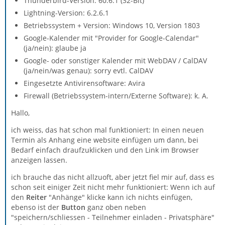
Thunderbird-Version: 60.6.1 (32-Bit)
Lightning-Version: 6.2.6.1
Betriebssystem + Version: Windows 10, Version 1803
Google-Kalender mit "Provider for Google-Calendar"
(ja/nein): glaube ja
Google- oder sonstiger Kalender mit WebDAV / CalDAV
(ja/nein/was genau): sorry evtl. CalDAV
Eingesetzte Antivirensoftware: Avira
Firewall (Betriebssystem-intern/Externe Software): k. A.
Hallo,
ich weiss, das hat schon mal funktioniert: In einen neuen
Termin als Anhang eine website einfügen um dann, bei
Bedarf einfach draufzuklicken und den Link im Browser
anzeigen lassen.
ich brauche das nicht allzuoft, aber jetzt fiel mir auf, dass es
schon seit einiger Zeit nicht mehr funktioniert: Wenn ich auf
den
Reiter
"Anhänge" klicke kann ich nichts einfügen,
ebenso ist der
Button
ganz oben neben
"speichern/schliessen - Teilnehmer einladen - Privatsphäre"