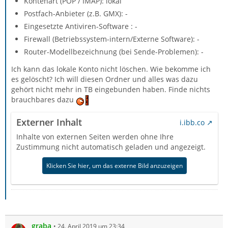
Kontenart (POP / IMAP): lokal
Postfach-Anbieter (z.B. GMX): -
Eingesetzte Antiviren-Software : -
Firewall (Betriebssystem-intern/Externe Software): -
Router-Modellbezeichnung (bei Sende-Problemen): -
Ich kann das lokale Konto nicht löschen. Wie bekomme ich
es gelöscht? Ich will diesen Ordner und alles was dazu
gehört nicht mehr in TB eingebunden haben. Finde nichts
brauchbares dazu
Externer Inhalt
i.ibb.co
Inhalte von externen Seiten werden ohne Ihre
Zustimmung nicht automatisch geladen und angezeigt.
Klicken Sie hier, um das externe Bild anzuzeigen
graba
24. April 2019 um 23:34