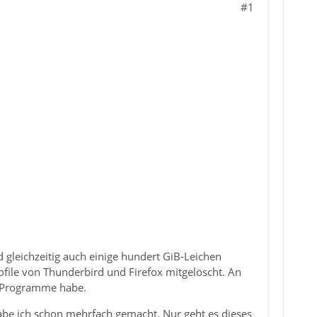
#1
d gleichzeitig auch einige hundert GiB-Leichen
ofile von Thunderbird und Firefox mitgelöscht. An
de Programme habe.
 habe ich schon mehrfach gemacht. Nur geht es dieses