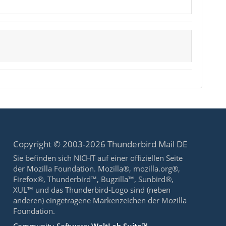
Copyright © 2003-2026 Thunderbird Mail DE
Sie befinden sich NICHT auf einer offiziellen Seite
der Mozilla Foundation. Mozilla®, mozilla.org®,
Firefox®, Thunderbird™, Bugzilla™, Sunbird®,
XUL™ und das Thunderbird-Logo sind (neben
anderen) eingetragene Markenzeichen der Mozilla
Foundation.
Community-Software:
WoltLab Suite™