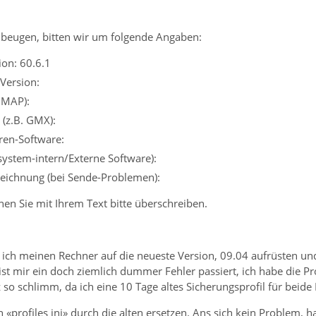
beugen, bitten wir um folgende Angaben:
on: 60.6.1
Version:
IMAP):
 (z.B. GMX):
iren-Software:
ssystem-intern/Externe Software):
eichnung (bei Sende-Problemen):
en Sie mit Ihrem Text bitte überschreiben.
e ich meinen Rechner auf die neueste Version, 09.04 aufrüsten un
st mir ein doch ziemlich dummer Fehler passiert, ich habe die Pr
nz so schlimm, da ich eine 10 Tage altes Sicherungsprofil für bei
n «profiles ini» durch die alten ersetzen. Ans sich kein Problem,