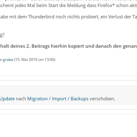
scheint jedes Mal beim Start die Meldung dass Firefox* schon akti
 habe mit dem Thunderbird noch nichts probiert, ein Verlust der 
g?
nhalt deines 2. Beitrags hierhin kopiert und danach den gena
on
graba
(
15. Mai 2019 um 13:06
)
 Update
nach
Migration / Import / Backups
verschoben.