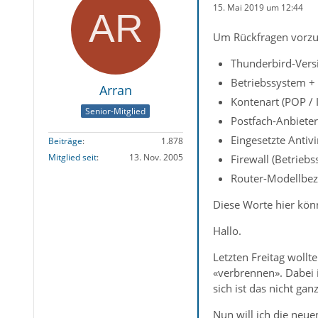
15. Mai 2019 um 12:44
Um Rückfragen vorzu
Thunderbird-Versi
Betriebssystem + 
Arran
Kontenart (POP / 
Senior-Mitglied
Postfach-Anbieter
Eingesetzte Antiv
Beiträge
1.878
Mitglied seit
13. Nov. 2005
Firewall (Betrieb
Router-Modellbez
Diese Worte hier könn
Hallo.
Letzten Freitag wollt
«verbrennen». Dabei i
sich ist das nicht ga
Nun will ich die neue