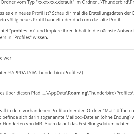
n Ordner vom Typ "xxxxxxxx.default" im Ordner ..\Thunderbird\Prof
 es ein neues Profil ist? Schau dir mal die Erstellungsdaten der
in völlig neues Profil handelt oder doch um das alte Profil.
atei "
profiles.ini
" und kopiere ihren Inhalt in die nächste Ant
rs in "Profiles" wissen.
Geiwer
unter %APPDATA%\Thunderbird\Profiles\)
 es über diesen Pfad ....\AppData\
Roaming
\Thunderbird\Profiles\ .
 Fall in dem vorhandenen Profilordner den Ordner "Mail" öffnen 
: befinde sich darin sogenannte Mailbox-Dateien (ohne Endung) 
r Hunderten von MB. Auch da auf das Erstellungsdatum achten.