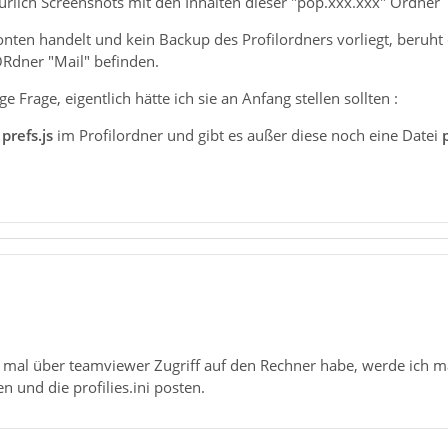
rlich Screenshots mit den Inhalten dieser "pop.xxx.xxx" Ordner
ten handelt und kein Backup des Profilordners vorliegt, beruht d
Rdner "Mail" befinden.
e Frage, eigentlich hätte ich sie an Anfang stellen sollten :
i
prefs.js
im Profilordner und gibt es außer diese noch eine Datei
 mal über teamviewer Zugriff auf den Rechner habe, werde ich m
 und die profilies.ini posten.