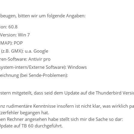
beugen, bitten wir um folgende Angaben:
ion: 60.8
Version: Win 7
 IMAP): POP
 (z.B. GMX): u.a. Google
ren-Software: Antivir pro
ssystem-intern/Externe Software): Windows
eichnung (bei Sende-Problemen):
stern mitgeteilt, dass seid dem Update auf die Thunderbird Versi
anz rudimentäre Kenntnisse insofern ist nicht klar, was wirklich pa
zerfehler begangen hat.
en Rechner angesehen habe stellt sich mir die Sache so dar:
pdate auf TB 60 durchgeführt.