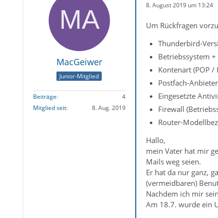
8. August 2019 um 13:24
Um Rückfragen vorzu
Thunderbird-Vers
Betriebssystem + 
MacGeiwer
Kontenart (POP /
Junior-Mitglied
Postfach-Anbieter
Eingesetzte Antivi
Beiträge
4
Mitglied seit
8. Aug. 2019
Firewall (Betrieb
Router-Modellbez
Hallo,
mein Vater hat mir ge
Mails weg seien.
Er hat da nur ganz, g
(vermeidbaren) Benut
Nachdem ich mir sein
Am 18.7. wurde ein U