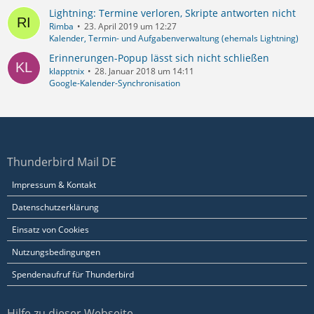
Lightning: Termine verloren, Skripte antworten nicht
Rimba
23. April 2019 um 12:27
Kalender, Termin- und Aufgabenverwaltung (ehemals Lightning)
Erinnerungen-Popup lässt sich nicht schließen
klapptnix
28. Januar 2018 um 14:11
Google-Kalender-Synchronisation
Thunderbird Mail DE
Impressum & Kontakt
Datenschutzerklärung
Einsatz von Cookies
Nutzungsbedingungen
Spendenaufruf für Thunderbird
Hilfe zu dieser Webseite