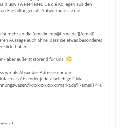
il] usw.) weiterleitet. Da die Kollegen aus den
nten-Einstellungen als Antwortadresse die
t mehr an die [email='info@firma.de'][/email]
 deren Aussage auch ohne, dass sie etwas besonderes
geklickt haben.
ar - aber äußerst störend für uns.
ss wir als Absender-Adresse nur die
infach als Absender jede x-beliebige E-Mail
'rechnungswesen@xxxxxxxxxxxxmarkt.de'][/email] ^^),
ymisiert