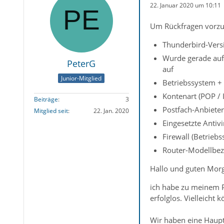
22. Januar 2020 um 10:11
Um Rückfragen vorzu
Thunderbird-Versi
Wurde gerade auf e
PeterG
auf
Junior-Mitglied
Betriebssystem +
Kontenart (POP /
Beiträge
3
Postfach-Anbiete
Mitglied seit
22. Jan. 2020
Eingesetzte Anti
Firewall (Betrieb
Router-Modellbeze
Hallo und guten Mor
ich habe zu meinem P
erfolglos. Vielleicht 
Wir haben eine Haupt-