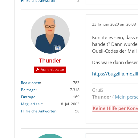
Hilfreiche Antworten
2
23. Januar 2020 um 20:08
Könnte es sein, dass
handelt? Dann würde i
Quell-Codes der Mail 
Thunder
Das wäre dann dieser
Administrator
https://bugzilla.moz
Reaktionen
783
Gruß
Beiträge
7.318
Thunder
(
Mein persö
Einträge
169
Mitglied seit
8. Jul. 2003
Keine Hilfe per Konv
Hilfreiche Antworten
58