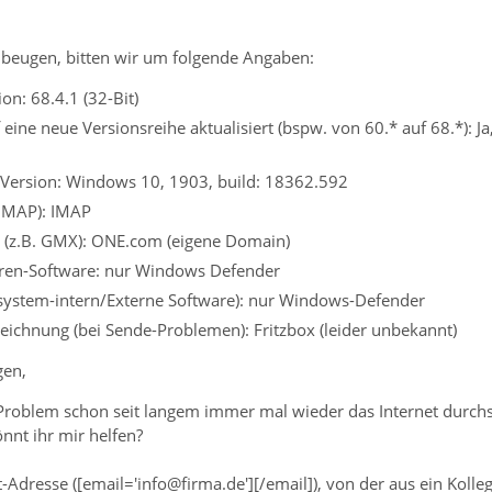
beugen, bitten wir um folgende Angaben:
on: 68.4.1 (32-Bit)
ine neue Versionsreihe aktualisiert (bspw. von 60.* auf 68.*): Ja,
 Version: Windows 10, 1903, build: 18362.592
 IMAP): IMAP
r (z.B. GMX): ONE.com (eigene Domain)
viren-Software: nur Windows Defender
ssystem-intern/Externe Software): nur Windows-Defender
ichnung (bei Sende-Problemen): Fritzbox (leider unbekannt)
gen,
roblem schon seit langem immer mal wieder das Internet durchs
könnt ihr mir helfen?
Adresse ([email='info@firma.de'][/email]), von der aus ein Koll