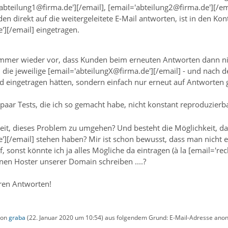
abteilung1@firma.de'][/email], [email='abteilung2@firma.de'][/ema
n direkt auf die weitergeleitete E-Mail antworten, ist in den Ko
'][/email] eingetragen.
er wieder vor, dass Kunden beim erneuten Antworten dann nich
 die jeweilige [email='abteilungX@firma.de'][/email] - und nach
d eingetragen hätten, sondern einfach nur erneut auf Antworten 
n paar Tests, die ich so gemacht habe, nicht konstant reproduzierb
keit, dieses Problem zu umgehen? Und besteht die Möglichkeit, da
'][/email] stehen haben? Mir ist schon bewusst, dass man nicht e
, sonst könnte ich ja alles Mögliche da eintragen (à la [email=
inen Hoster unserer Domain schreiben ....?
uren Antworten!
 von
graba
(
22. Januar 2020 um 10:54
) aus folgendem Grund: E-Mail-Adresse anon