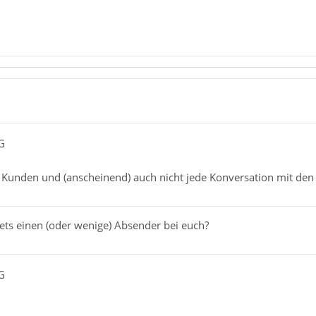
G
lle Kunden und (anscheinend) auch nicht jede Konversation mit d
 stets einen (oder wenige) Absender bei euch?
G