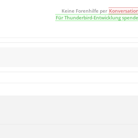
Keine Forenhilfe per
Konversatio
Für Thunderbird-Entwicklung spend