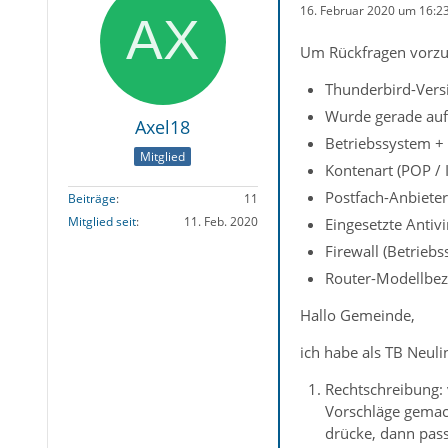
16. Februar 2020 um 16:2
Um Rückfragen vorzu
Thunderbird-Vers
Wurde gerade auf 
Axel18
Betriebssystem + 
Mitglied
Kontenart (POP / 
Postfach-Anbieter
Beiträge
11
Mitglied seit
11. Feb. 2020
Eingesetzte Antiv
Firewall (Betrieb
Router-Modellbez
Hallo Gemeinde,
ich habe als TB Neuli
Rechtschreibung: 
Vorschläge gemach
drücke, dann pass