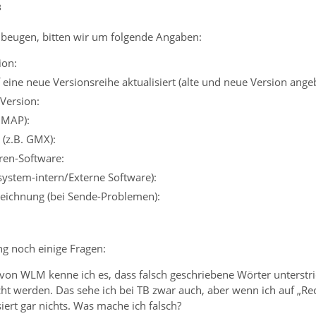
3
beugen, bitten wir um folgende Angaben:
ion:
eine neue Versionsreihe aktualisiert (alte und neue Version ange
Version:
IMAP):
 (z.B. GMX):
iren-Software:
ssystem-intern/Externe Software):
eichnung (bei Sende-Problemen):
ng noch einige Fragen:
von WLM kenne ich es, dass falsch geschriebene Wörter unterstr
t werden. Das sehe ich bei TB zwar auch, aber wenn ich auf „Re
iert gar nichts. Was mache ich falsch?