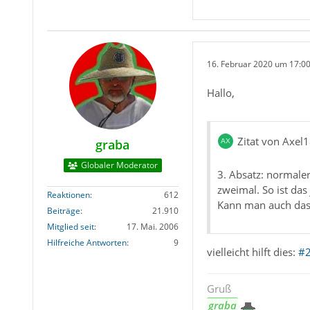
16. Februar 2020 um 17:0
Hallo,
Zitat von Axel
graba
Globaler Moderator
3. Absatz: normaler
zweimal. So ist da
Reaktionen
612
Kann man auch das
Beiträge
21.910
Mitglied seit
17. Mai. 2006
Hilfreiche Antworten
9
vielleicht hilft dies:
#
Gruß
graba