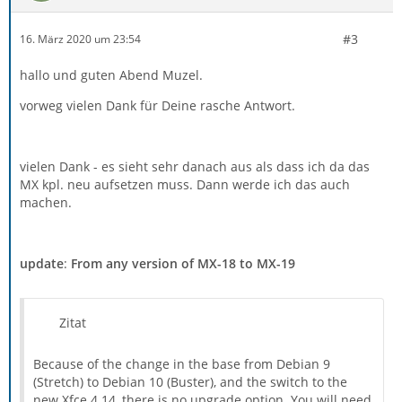
#3
16. März 2020 um 23:54
hallo und guten Abend Muzel.
vorweg vielen Dank für Deine rasche Antwort.
vielen Dank - es sieht sehr danach aus als dass ich da das
MX kpl. neu aufsetzen muss. Dann werde ich das auch
machen.
update
:
From any version of MX-18 to MX-19
Zitat
Because of the change in the base from Debian 9
(Stretch) to Debian 10 (Buster), and the switch to the
new Xfce 4.14, there is no upgrade option. You will need