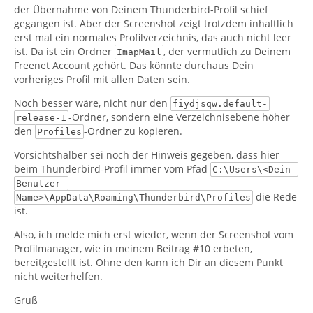
der Übernahme von Deinem Thunderbird-Profil schief
gegangen ist. Aber der Screenshot zeigt trotzdem inhaltlich
erst mal ein normales Profilverzeichnis, das auch nicht leer
ist. Da ist ein Ordner
, der vermutlich zu Deinem
ImapMail
Freenet Account gehört. Das könnte durchaus Dein
vorheriges Profil mit allen Daten sein.
Noch besser wäre, nicht nur den
fiydjsqw.default-
-Ordner, sondern eine Verzeichnisebene höher
release-1
den
-Ordner zu kopieren.
Profiles
Vorsichtshalber sei noch der Hinweis gegeben, dass hier
beim Thunderbird-Profil immer vom Pfad
C:\Users\<Dein-
Benutzer-
die Rede
Name>\AppData\Roaming\Thunderbird\Profiles
ist.
Also, ich melde mich erst wieder, wenn der Screenshot vom
Profilmanager, wie in meinem Beitrag #10 erbeten,
bereitgestellt ist. Ohne den kann ich Dir an diesem Punkt
nicht weiterhelfen.
Gruß