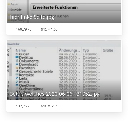
hier linke Seite.jpg
160,79 kB
915 × 1.034
Setup welches 2020-06-06 131052.jpg
132,76 kB
910 × 517