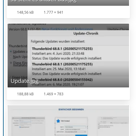
148,56 kB
1.777 × 941
Update.jpg
188,88 kB
1.469 × 783