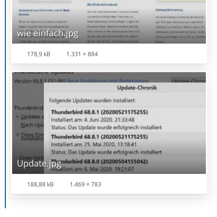
wie einfach.jpg
178,9 kB
1.331 × 884
Update.jpg
188,88 kB
1.469 × 783