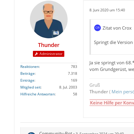
8. Juni 2020 um 15:40
Zitat von Crox
Springt die Version
Thunder
Administrator
Ja sie springt von 68
Reaktionen
783
vom Grundgerüst, we
Beiträge
7.318
Einträge
169
Gruß
Mitglied seit
8. Jul. 2003
Thunder
(
Mein persö
Hilfreiche Antworten
58
Keine Hilfe per Konv
Community-Bot
3. September 2024 um 20:40