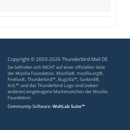
Copyright © 2003-2026 Thunderbird Mail DE
Sie befinden sich NICHT auf einer offiziellen Seite
der Mozilla Foundation. Mozilla®, mozilla.org®,
Firefox®, Thunderbird™, Bugzilla™, Sunbird®,
XUL™ und das Thunderbird-Logo sind (neben
anderen) eingetragene Markenzeichen der Mozilla
Foundation.
Community-Software:
WoltLab Suite™