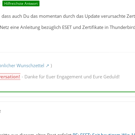
1
Hilfreichste Antwort
r, dass auch Du das momentan durch das Update verursachte Zerti
etz eine Anleitung bezüglich ESET und Zertifikate in Thunderbird 
nlicher Wunschzettel
)
versation!
- Danke für Euer Engagement und Eure Geduld!
2