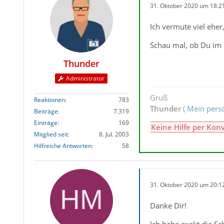
31. Oktober 2020 um 18:2
Ich vermute viel ehe
Schau mal, ob Du im N
Thunder
Administrator
Gruß
Reaktionen
783
Thunder
(
Mein persö
Beiträge
7.319
Einträge
169
Keine Hilfe per Kon
Mitglied seit
8. Jul. 2003
Hilfreiche Antworten
58
31. Oktober 2020 um 20:1
Danke Dir!