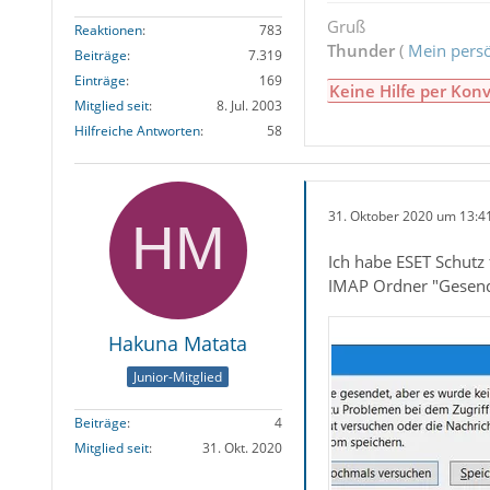
Gruß
Reaktionen
783
Thunder
(
Mein persö
Beiträge
7.319
Einträge
169
Keine Hilfe per Konv
Mitglied seit
8. Jul. 2003
Hilfreiche Antworten
58
31. Oktober 2020 um 13:4
Ich habe ESET Schutz 
IMAP Ordner "Gesende
Hakuna Matata
Junior-Mitglied
Beiträge
4
Mitglied seit
31. Okt. 2020