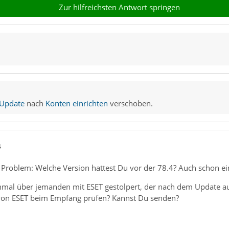
Zur hilfreichsten Antwort springen
 Update
nach
Konten einrichten
verschoben.
4
 Problem: Welche Version hattest Du vor der 78.4? Auch schon ei
nmal über jemanden mit ESET gestolpert, der nach dem Update auch
 von ESET beim Empfang prüfen? Kannst Du senden?