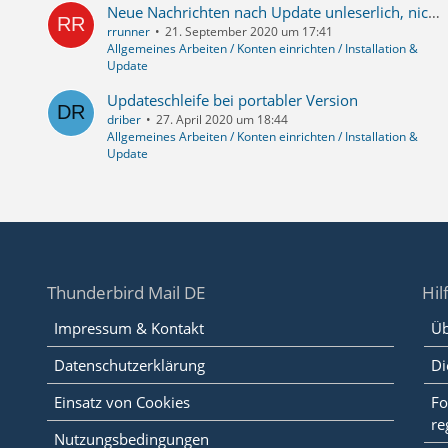
Neue Nachrichten nach Update unleserlich, nicht mehr fett gedruckt!
rrunner
21. September 2020 um 17:41
Allgemeines Arbeiten / Konten einrichten / Installation &
Update
Updateschleife bei portabler Version
driber
27. April 2020 um 18:44
Allgemeines Arbeiten / Konten einrichten / Installation &
Update
Thunderbird Mail DE
Hil
Impressum & Kontakt
Üb
Datenschutzerklärung
Di
Einsatz von Cookies
Fo
re
Nutzungsbedingungen