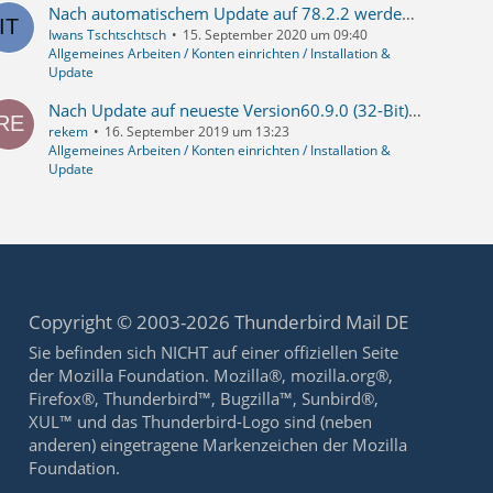
Nach automatischem Update auf 78.2.2 werden verschiedene Konten nicht mehr angesteuert
Iwans Tschtschtsch
15. September 2020 um 09:40
Allgemeines Arbeiten / Konten einrichten / Installation &
Update
Nach Update auf neueste Version60.9.0 (32-Bit) werden mails nicht mehr abgerufen !!!
rekem
16. September 2019 um 13:23
Allgemeines Arbeiten / Konten einrichten / Installation &
Update
Copyright © 2003-2026 Thunderbird Mail DE
Sie befinden sich NICHT auf einer offiziellen Seite
der Mozilla Foundation. Mozilla®, mozilla.org®,
Firefox®, Thunderbird™, Bugzilla™, Sunbird®,
XUL™ und das Thunderbird-Logo sind (neben
anderen) eingetragene Markenzeichen der Mozilla
Foundation.