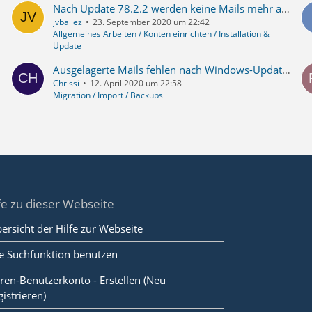
Nach Update 78.2.2 werden keine Mails mehr abgerufen
jvballez
23. September 2020 um 22:42
Allgemeines Arbeiten / Konten einrichten / Installation &
Update
Ausgelagerte Mails fehlen nach Windows-Update auf neuer SSD
Chrissi
12. April 2020 um 22:58
Migration / Import / Backups
fe zu dieser Webseite
ersicht der Hilfe zur Webseite
e Suchfunktion benutzen
ren-Benutzerkonto - Erstellen (Neu
gistrieren)