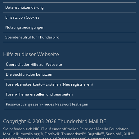
Datenschutzerklärung
Einsatz von Cookies
Nutzungsbedingungen
Spendenaufruf für Thunderbird
Hilfe zu dieser Webseite
Übersicht der Hilfe zur Webseite
Die Suchfunktion benutzen
Foren-Benutzerkonto - Erstellen (Neu registrieren)
Foren-Thema erstellen und bearbeiten
Passwort vergessen - neues Passwort festlegen
Copyright © 2003-2026 Thunderbird Mail DE
Sie befinden sich NICHT auf einer offiziellen Seite der Mozilla Foundation.
Mozilla®, mozilla.org®, Firefox®, Thunderbird™, Bugzilla™, Sunbird®, XUL™
und das Thunderbird-Logo sind (neben anderen) eingetragene