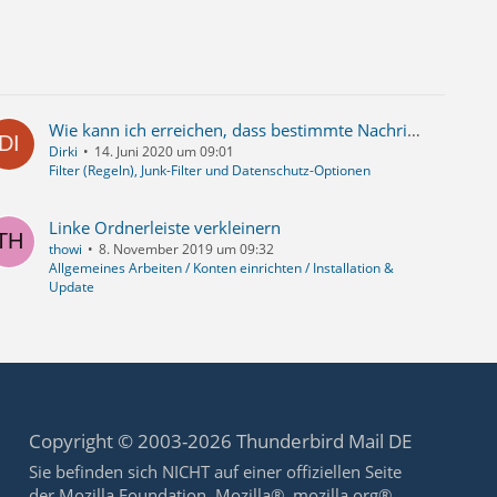
Wie kann ich erreichen, dass bestimmte Nachrichten markiert werden (etwa mit einer Farbe)?
Dirki
14. Juni 2020 um 09:01
Filter (Regeln), Junk-Filter und Datenschutz-Optionen
Linke Ordnerleiste verkleinern
thowi
8. November 2019 um 09:32
Allgemeines Arbeiten / Konten einrichten / Installation &
Update
Copyright © 2003-2026 Thunderbird Mail DE
Sie befinden sich NICHT auf einer offiziellen Seite
der Mozilla Foundation. Mozilla®, mozilla.org®,