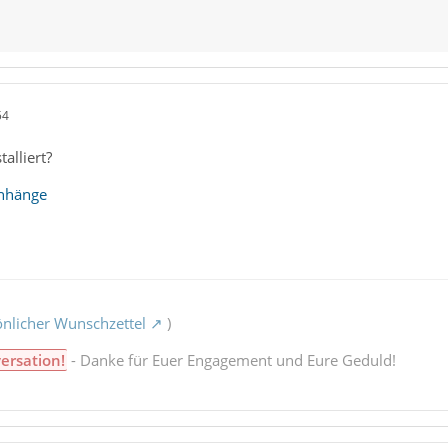
54
alliert?
Anhänge
nlicher Wunschzettel
)
ersation!
- Danke für Euer Engagement und Eure Geduld!