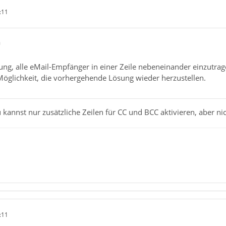
:11
a
ng, alle eMail-Empfänger in einer Zeile nebeneinander einzutragen
 Möglichkeit, die vorhergehende Lösung wieder herzustellen.
u kannst nur zusätzliche Zeilen für CC und BCC aktivieren, aber ni
:11