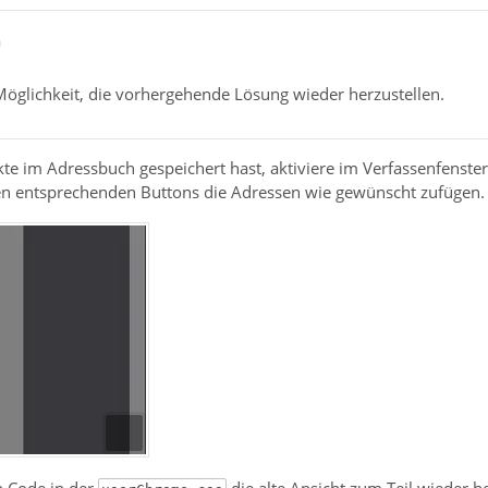
a
 Möglichkeit, die vorhergehende Lösung wieder herzustellen.
kte im Adressbuch gespeichert hast, aktiviere im Verfassenfenst
en entsprechenden Buttons die Adressen wie gewünscht zufügen.
n Code in der
die alte Ansicht zum Teil wieder he