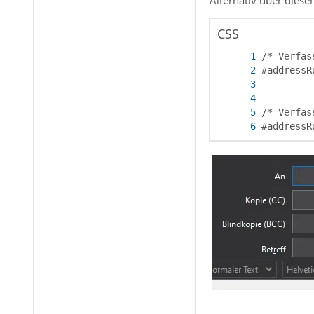
CSS
#addressR