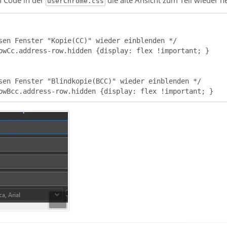
userChrome.css
owBcc.address-row.hidden {display: flex !important; }