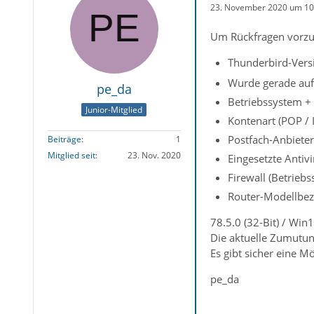
23. November 2020 um 10
Um Rückfragen vorzu
Thunderbird-Versi
Wurde gerade auf 
pe_da
Betriebssystem + 
Junior-Mitglied
Kontenart (POP / 
Postfach-Anbieter
Beiträge
1
Mitglied seit
23. Nov. 2020
Eingesetzte Antiv
Firewall (Betrieb
Router-Modellbez
78.5.0 (32-Bit) / Win
Die aktuelle Zumutung
Es gibt sicher eine M
pe_da