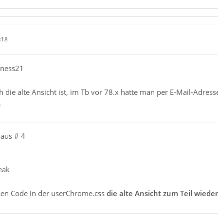
:18
kness21
h die alte Ansicht ist, im Tb vor 78.x hatte man per E-Mail-Adress
.
t aus # 4
eak
esen Code in der userChrome.css
die alte Ansicht zum Teil wieder