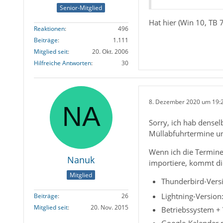
Senior-Mitglied
Hat hier (Win 10, TB 
Reaktionen
496
Beiträge
1.111
Mitglied seit
20. Okt. 2006
Hilfreiche Antworten
30
8. Dezember 2020 um 19:
Sorry, ich hab densel
Müllabfuhrtermine un
Wenn ich die Termine
Nanuk
importiere, kommt die
Mitglied
Thunderbird-Versi
Lightning-Version
Beiträge
26
Mitglied seit
20. Nov. 2015
Betriebssystem + 
Google-Kalender m