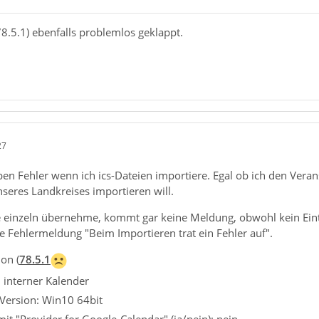
78.5.1) ebenfalls problemlos geklappt.
27
ben Fehler wenn ich ics-Dateien importiere. Egal ob ich den Vera
seres Landkreises importieren will.
 einzeln übernehme, kommt gar keine Meldung, obwohl kein Eint
 Fehlermeldung "Beim Importieren trat ein Fehler auf".
on (
78.5.1
: interner Kalender
Version: Win10 64bit
it "Provider for Google-Calendar" (ja/nein): nein