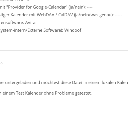
t "Provider for Google-Calendar" (ja/nein): ----
tiger Kalender mit WebDAV / CalDAV (ja/nein/was genau): -----
rensoftware: Avira
ssystem-intern/Externe Software): Windoof
29
 heruntergeladen und möchtest diese Datei in einem lokalen Kalend
in einem Test Kalender ohne Probleme getestet.