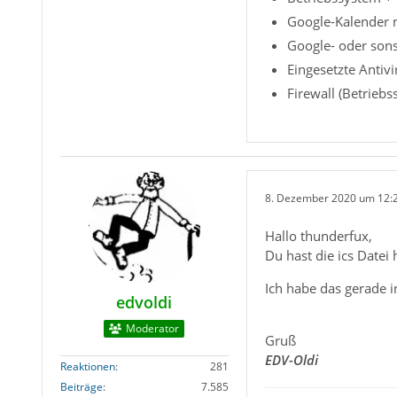
Google-Kalender mi
Google- oder sons
Eingesetzte Antivi
Firewall (Betrieb
8. Dezember 2020 um 12:
Hallo thunderfux,
Du hast die ics Datei
Ich habe das gerade 
edvoldi
Moderator
Gruß
EDV-Oldi
Reaktionen
281
Beiträge
7.585