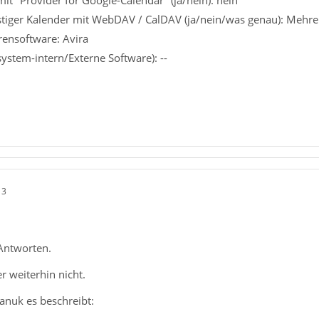
tiger Kalender mit WebDAV / CalDAV (ja/nein/was genau): Mehre
rensoftware: Avira
system-intern/Externe Software): --
13
 Antworten.
er weiterhin nicht.
Nanuk es beschreibt: