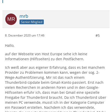
Da du ja IMAP hast, würde ich als letzten Schritt das
Konto in Thunderbird entfernen und neu hinzufügen.
mrb
Da ich deinen Postfachanbieter nicht kenne (HE?), kann
Senior-Mitglied
ich dir keine detaillierteren Tipps geben.
#5
8. Dezember 2020 um 17:46
Hat HE auch eine Webseite?
Hallo,
Gruß
auf der Webseite von Host Europe sehe ich keine
Informationen (Hilfsseiten) zu den Postfächern.
Ich weiß aber aus eigener Erfahrung, dass es bei manchem
Provider zu Problemen kommen kann, wegen der sog. 2-
Wege-Authentifzierung. Mir ist das nach einem
Thunderbird-Update beim Gmail-Konto passiert. Erst nach
vielen Recherchen in anderen Foren und in den Google-
Hilfsseiten erfuhr ich, dass man bei Gmail eine spezielle
Freigabe für Thunderbird braucht. Da ich Thunderbird über
meinen PC verwende, musst ich in der Kategorie Computer
ein Passwort erstellen. Nachdem ich das verwendete,