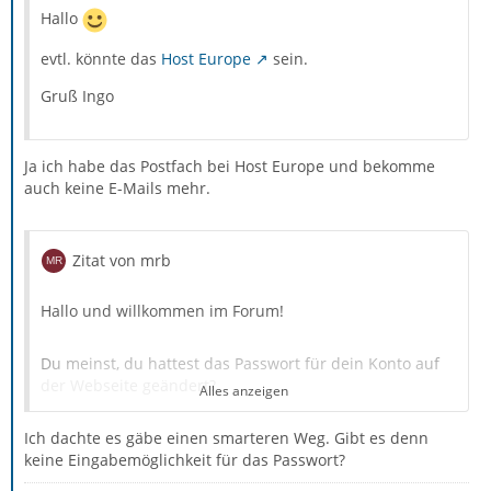
Hallo
evtl. könnte das
Host Europe
sein.
Gruß Ingo
Ja ich habe das Postfach bei Host Europe und bekomme
auch keine E-Mails mehr.
Zitat von mrb
Hallo und willkommen im Forum!
Du meinst, du hattest das Passwort für dein Konto auf
der Webseite geändert?
Alles anzeigen
Ich dachte es gäbe einen smarteren Weg. Gibt es denn
Dann dürftest du keine Mails in Thunderbird abrufen
keine Eingabemöglichkeit für das Passwort?
dürfen, solange du das Passwort nicht geändert hast.