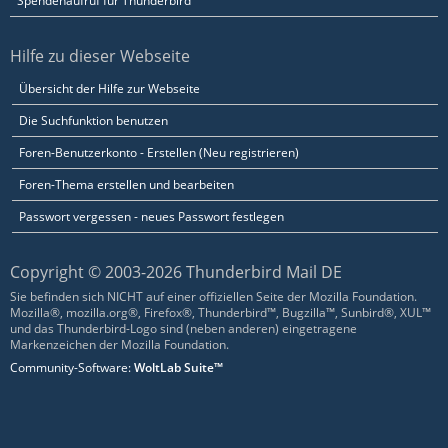
Spendenaufruf für Thunderbird
Hilfe zu dieser Webseite
Übersicht der Hilfe zur Webseite
Die Suchfunktion benutzen
Foren-Benutzerkonto - Erstellen (Neu registrieren)
Foren-Thema erstellen und bearbeiten
Passwort vergessen - neues Passwort festlegen
Copyright © 2003-2026 Thunderbird Mail DE
Sie befinden sich NICHT auf einer offiziellen Seite der Mozilla Foundation.
Mozilla®, mozilla.org®, Firefox®, Thunderbird™, Bugzilla™, Sunbird®, XUL™
und das Thunderbird-Logo sind (neben anderen) eingetragene
Markenzeichen der Mozilla Foundation.
Community-Software:
WoltLab Suite™