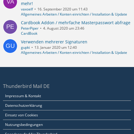
mehr!
vaxoelf
16. September 2020 um 11:43
Allgemeines Arbeiten / Konten einrichten / Installation & Update
Cardbook Addon / mehrfache Masterpasswort abfrage
PeterPiper
4. August 2020 um 23:46
CardBook
Verwenden mehrerer Signaturen
gupki
13. Januar 2020 um 12:40
Allgemeines Arbeiten / Konten einrichten / Installation & Update
Thunderbird Mail DE
Impressum & Kontakt
Datenschutzerklärung
Einsatz von Cookies
Nutzungsbedingungen