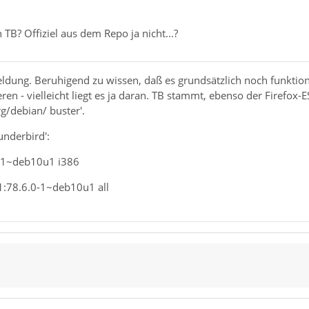
B? Offiziel aus dem Repo ja nicht...?
ldung. Beruhigend zu wissen, daß es grundsätzlich noch funktion
eren - vielleicht liegt es ja daran. TB stammt, ebenso der Firefox-
rg/debian/ buster'.
underbird':
0-1~deb10u1 i386
1:78.6.0-1~deb10u1 all