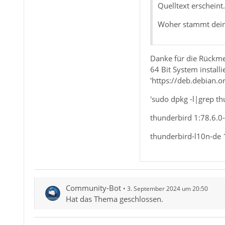
Quelltext erscheint.
Woher stammt dein T
Danke für die Rückme
64 Bit System installi
'https://deb.debian.o
'sudo dpkg -l|grep th
thunderbird 1:78.6.
thunderbird-l10n-de 
Community-Bot
3. September 2024 um 20:50
Hat das Thema geschlossen.