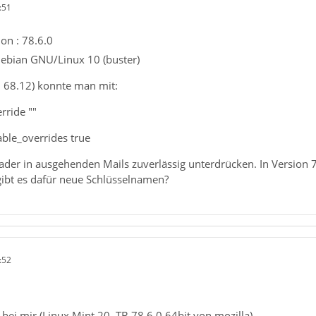
:51
on : 78.6.0
Debian GNU/Linux 10 (buster)
n 68.12) konnte man mit:
rride ""
able_overrides true
ader in ausgehenden Mails zuverlässig unterdrücken. In Version 
gibt es dafür neue Schlüsselnamen?
:52
t bei mir (Linux Mint 20, TB 78.6.0 64bit von mozilla).