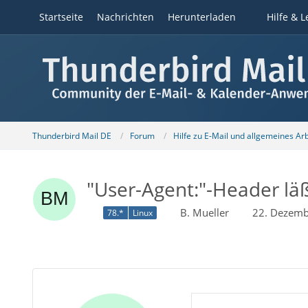
Startseite
Nachrichten
Herunterladen
Hilfe & L
Thunderbird Mail DE
Forum
Hilfe zu E-Mail und allgemeines Ar
"User-Agent:"-Header lä
B. Mueller
22. Dezemb
78.*
Linux