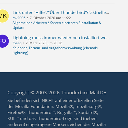
Link unter "Hilfe"/"Über Thunderbird"/"aktuelle Version" funktioniert nicht
mk2006
7. Oktober 2020 um 11:22
Allgemeines Arbeiten / Konten einrichten / Installation &
Update
Lightning muss immer wieder neu installiert werden
fosaq
2. März 2020 um 20:26
Kalender, Termin- und Aufgabenverwaltung (ehemals
Lightning)
Copyright © 2003-2026 Thunderbird Mail DE
Sie befinden sich NICHT auf einer offiziellen Seite
der Mozilla Foundation. Mozilla®, mozilla.org®,
Firefox®, Thunderbird™, Bugzilla™, Sunbird®,
XUL™ und das Thunderbird-Logo sind (neben
anderen) eingetragene Markenzeichen der Mozilla