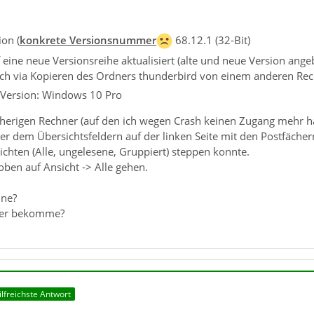
on (
konkrete Versionsnummer
68.12.1 (32-Bit)
eine neue Versionsreihe aktualisiert (alte und neue Version ang
 ich via Kopieren des Ordners thunderbird von einem anderen Rech
 Version: Windows 10 Pro
rherigen Rechner (auf den ich wegen Crash keinen Zugang mehr ha
über dem Übersichtsfeldern auf der linken Seite mit den Postfächer
ichten (Alle, ungelesene, Gruppiert) steppen konnte.
en auf Ansicht -> Alle gehen.
ine?
der bekomme?
ilfreichste Antwort