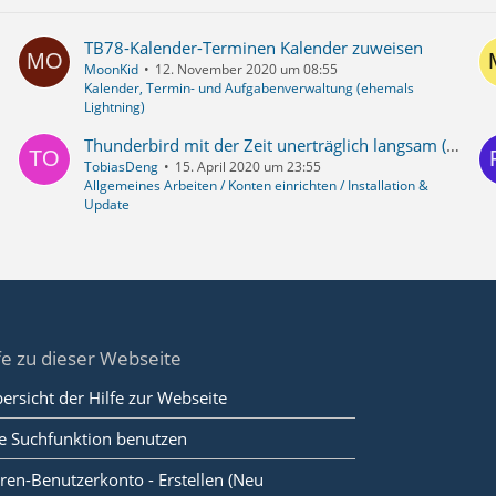
TB78-Kalender-Terminen Kalender zuweisen
MoonKid
12. November 2020 um 08:55
Kalender, Termin- und Aufgabenverwaltung (ehemals
Lightning)
Thunderbird mit der Zeit unerträglich langsam (Ruhezustand wird genutzt)
TobiasDeng
15. April 2020 um 23:55
Allgemeines Arbeiten / Konten einrichten / Installation &
Update
fe zu dieser Webseite
ersicht der Hilfe zur Webseite
e Suchfunktion benutzen
ren-Benutzerkonto - Erstellen (Neu