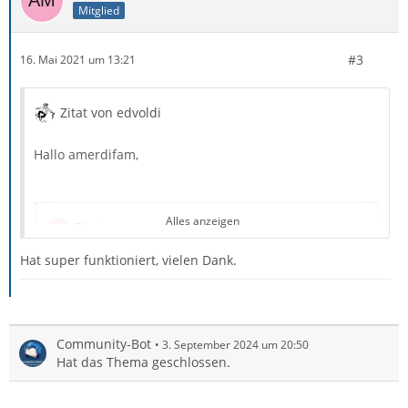
Mitglied
#3
16. Mai 2021 um 13:21
Zitat von edvoldi
Hallo amerdifam,
Alles anzeigen
Zitat von amerdifam
Hat super funktioniert, vielen Dank.
Lightning Calendar Tabs
ich hatte früher auch einmal diese Erweiterung und nur
Community-Bot
3. September 2024 um 20:50
Probleme damit, Du kannst sie ja einmal zum testen
Hat das Thema geschlossen.
deaktivieren.
Aber ich glaube er das der
Provider für Google