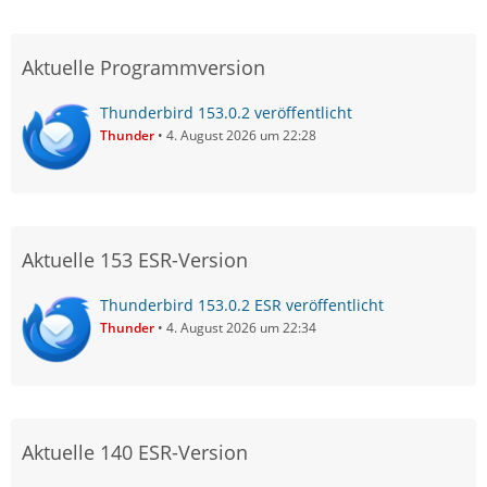
Probleme macht.
Kalender
Teste bitte einmal diese Info:
Aktuelle Programmversion
Bitte alle Google Kalender abbestellen, den Provider for
Thunderbird 153.0.2 veröffentlicht
Google deinstallieren und Thunderbird beende.
Thunder
4. August 2026 um 22:28
Dann im Unterordner
des
calendar-data
Thunderbird-Profils diese Dateien
und
cache.sqlite
löschen.
deleted.sqlite
Thunderbird wieder starten, den Provider wieder
Gruß
Aktuelle 153 ESR-Version
installieren und die Kalender neu einrichten.
EDV-Oldie
Thunderbird 153.0.2 ESR veröffentlicht
Eine Sicherung des Profils vor solchen Aktionen, ist nie
ein Fehler.
Thunder
4. August 2026 um 22:34
Aktuelle 140 ESR-Version