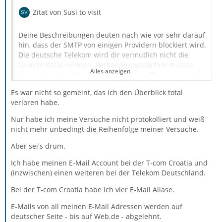
Zitat von Susi to visit
Deine Beschreibungen deuten nach wie vor sehr darauf
hin, dass der SMTP von einigen Providern blockiert wird.
Die deutsche Telekom wird dir vermutlich nicht die
Gründe dafür nennen. Verhandlungspartner müsste
Alles anzeigen
dann schon die Croatian Telecom sein. Denen musst du
auch gar nichts von Thunderbird oder Linux erzählen.
Es war nicht so gemeint, das ich den Überblick total
Beides spielt dabei keine Rolle. Die Fehlermeldung
Mich mahnt nun allerdings dieser Satz zu etwas
verloren habe.
kommt von deren Servern zurück zu dir.
Vorsicht:
Nur habe ich meine Versuche nicht protokolliert und weiß
nicht mehr unbedingt die Reihenfolge meiner Versuche.
Aber sei's drum.
Zitat von Amateur
Ich habe meinen E-Mail Account bei der T-com Croatia und
das ich fast selbst nicht mehr weiß, was ich alles
(inzwischen) einen weiteren bei der Telekom Deutschland.
gemacht habe.
Bei der T-com Croatia habe ich vier E-Mail Aliase.
E-Mails von all meinen E-Mail Adressen werden auf
deutscher Seite - bis auf Web.de - abgelehnt.
Wichtig wäre, die Dinge sauber zu sortieren und