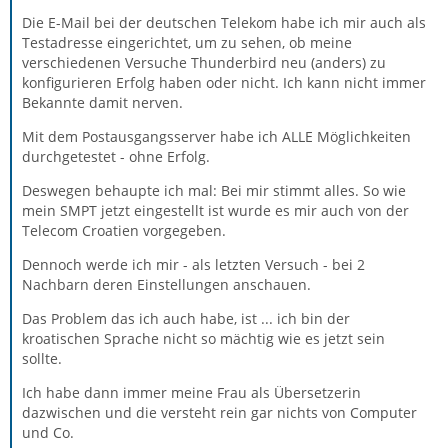
eindeutig zu formulieren. Nicht, dass du letztendlich
Die E-Mail bei der deutschen Telekom habe ich mir auch als
mehrere Probleme hast und sie alle in einen Topf wirfst.
Testadresse eingerichtet, um zu sehen, ob meine
verschiedenen Versuche Thunderbird neu (anders) zu
konfigurieren Erfolg haben oder nicht. Ich kann nicht immer
Fangen wir mal mit der Frage nach dem Sender und
Bekannte damit nerven.
Empfänger an. Unter welcher Absender-Domain
sendest du? Treten die Probleme nur bei einer deiner E-
Mit dem Postausgangsserver habe ich ALLE Möglichkeiten
Mailadressen (Domains) auf oder bei mehreren?
durchgetestet - ohne Erfolg.
Handelt es sich bei ro...@t-online.de um einen
Empfänger oder ist das deine E-Mailadresse, unter der
Deswegen behaupte ich mal: Bei mir stimmt alles. So wie
du zu senden versuchst?
mein SMPT jetzt eingestellt ist wurde es mir auch von der
Bedeutet:
Telecom Croatien vorgegeben.
Dennoch werde ich mir - als letzten Versuch - bei 2
Nachbarn deren Einstellungen anschauen.
Zitat von Amateur
Das Problem das ich auch habe, ist ... ich bin der
Von hotmail.com werden meine Mails auch
kroatischen Sprache nicht so mächtig wie es jetzt sein
blockiert.
sollte.
Ich habe dann immer meine Frau als Übersetzerin
dazwischen und die versteht rein gar nichts von Computer
und Co.
dass hotmail als Empfänger von dir gesendete E-Mails